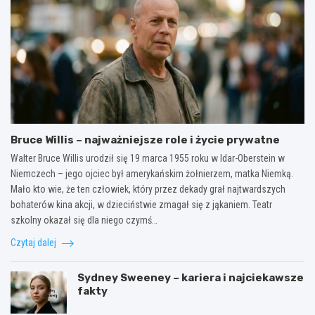
Bruce Willis – najważniejsze role i życie prywatne
Walter Bruce Willis urodził się 19 marca 1955 roku w Idar-Oberstein w
Niemczech – jego ojciec był amerykańskim żołnierzem, matka Niemką.
Mało kto wie, że ten człowiek, który przez dekady grał najtwardszych
bohaterów kina akcji, w dzieciństwie zmagał się z jąkaniem. Teatr
szkolny okazał się dla niego czymś…
Czytaj dalej
Sydney Sweeney – kariera i najciekawsze
fakty