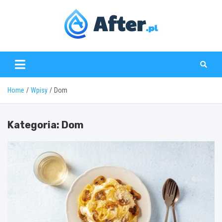
Skip
to
content
www.after.pl
Home
Wpisy
Dom
Kategoria:
Dom