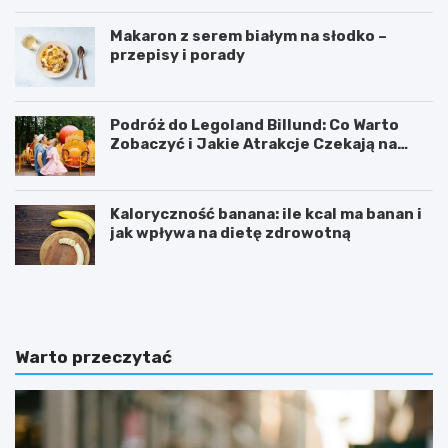
Makaron z serem białym na słodko –
przepisy i porady
Podróż do Legoland Billund: Co Warto
Zobaczyć i Jakie Atrakcje Czekają na
Całą Rodzinę
Kaloryczność banana: ile kcal ma banan i
jak wpływa na dietę zdrowotną
K
D
a
i
l
p
o
y
r
ć
Warto przeczytać
y
w
c
i
z
c
n
z
o
e