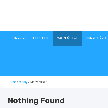
Skip
to
content
FINANSE
LIFESTYLE
MAŁŻEŃSTWO
PORADY ŻYCI
Home
Wpisy
Małżeństwo
Nothing Found