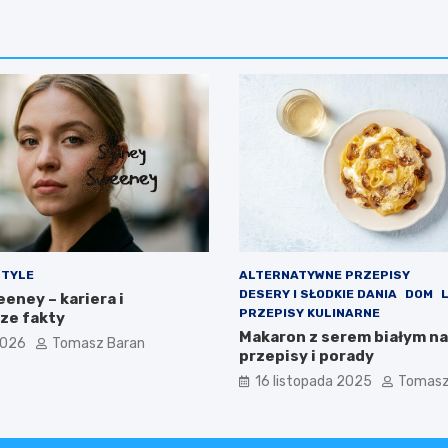
STYLE
ALTERNATYWNE PRZEPISY
DESERY I SŁODKIE DANIA
DOM
eney – kariera i
PRZEPISY KULINARNE
ze fakty
Makaron z serem białym na
2026
Tomasz Baran
przepisy i porady
16 listopada 2025
Tomasz