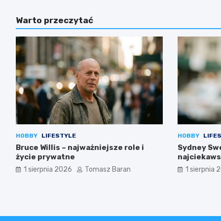
Warto przeczytać
HOBBY
LIFESTYLE
HOBBY
LIFE
Bruce Willis – najważniejsze role i
Sydney Swe
życie prywatne
najciekaws
1 sierpnia 2026
Tomasz Baran
1 sierpnia 