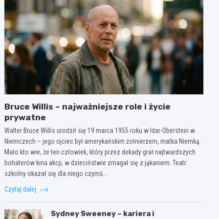
Bruce Willis – najważniejsze role i życie
prywatne
Walter Bruce Willis urodził się 19 marca 1955 roku w Idar-Oberstein w
Niemczech – jego ojciec był amerykańskim żołnierzem, matka Niemką.
Mało kto wie, że ten człowiek, który przez dekady grał najtwardszych
bohaterów kina akcji, w dzieciństwie zmagał się z jąkaniem. Teatr
szkolny okazał się dla niego czymś…
Czytaj dalej
Sydney Sweeney – kariera i