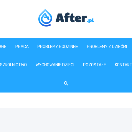
www.after.pl
OWE
PRACA
PROBLEMY RODZINNE
PROBLEMY Z DZIEĆMI
SZKOLNICTWO
WYCHOWANIE DZIECI
POZOSTAŁE
KONTAK