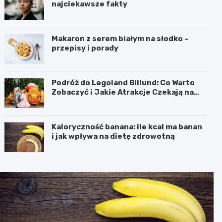
najciekawsze fakty
Makaron z serem białym na słodko –
przepisy i porady
Podróż do Legoland Billund: Co Warto
Zobaczyć i Jakie Atrakcje Czekają na
Całą Rodzinę
Kaloryczność banana: ile kcal ma banan
i jak wpływa na dietę zdrowotną