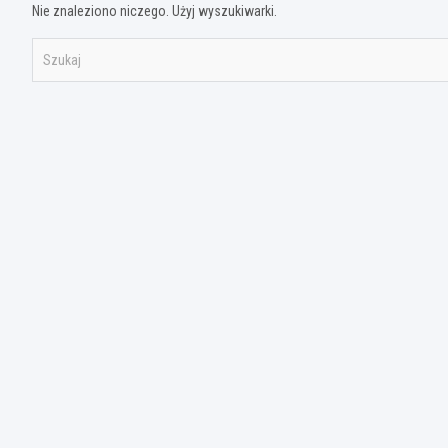
Nie znaleziono niczego. Użyj wyszukiwarki.
S
z
u
k
a
j