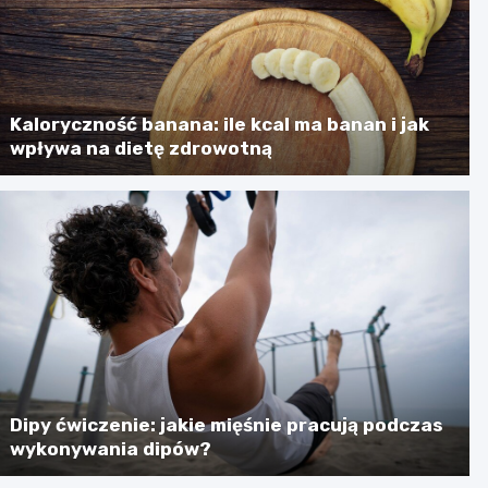
Kaloryczność banana: ile kcal ma banan i jak
wpływa na dietę zdrowotną
Dipy ćwiczenie: jakie mięśnie pracują podczas
wykonywania dipów?