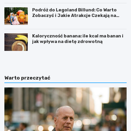
Podróż do Legoland Billund: Co Warto
Zobaczyć i Jakie Atrakcje Czekają na
Całą Rodzinę
Kaloryczność banana: ile kcal ma banan i
jak wpływa na dietę zdrowotną
K
D
a
i
l
p
o
y
r
ć
Warto przeczytać
y
w
c
i
z
c
n
z
o
e
ś
n
ć
i
b
e
a
:
n
j