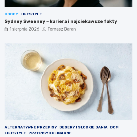
ł
s
y
w
HOBBY
LIFESTYLE
w
y
Sydney Sweeney – kariera i najciekawsze fakty
a
k
n
o
1 sierpnia 2026
Tomasz Baran
a
n
d
y
i
w
e
a
t
n
ę
i
z
a
d
d
r
i
o
p
w
ó
o
w
t
?
n
ą
ALTERNATYWNE PRZEPISY
DESERY I SŁODKIE DANIA
DOM
LIFESTYLE
PRZEPISY KULINARNE