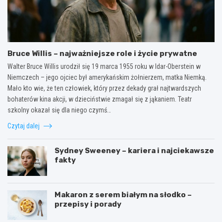
Bruce Willis – najważniejsze role i życie prywatne
Walter Bruce Willis urodził się 19 marca 1955 roku w Idar-Oberstein w
Niemczech – jego ojciec był amerykańskim żołnierzem, matka Niemką.
Mało kto wie, że ten człowiek, który przez dekady grał najtwardszych
bohaterów kina akcji, w dzieciństwie zmagał się z jąkaniem. Teatr
szkolny okazał się dla niego czymś…
Czytaj dalej
Sydney Sweeney – kariera i najciekawsze
fakty
Makaron z serem białym na słodko –
przepisy i porady