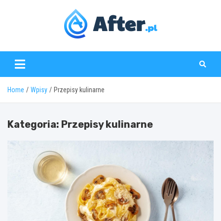
Skip
to
content
www.after.pl
Home
Wpisy
Przepisy kulinarne
Kategoria:
Przepisy kulinarne