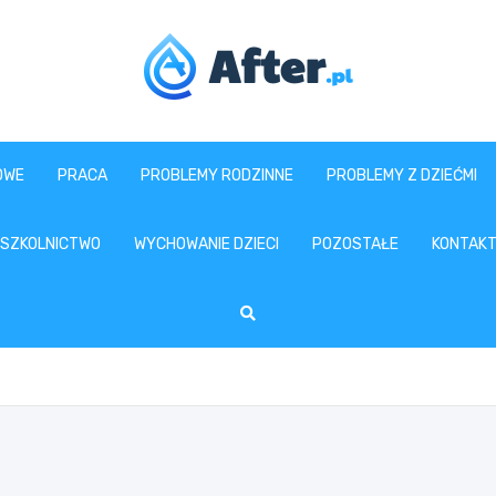
www.after.pl
OWE
PRACA
PROBLEMY RODZINNE
PROBLEMY Z DZIEĆMI
SZKOLNICTWO
WYCHOWANIE DZIECI
POZOSTAŁE
KONTAK