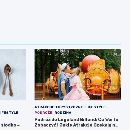
ATRAKCJE TURYSTYCZNE
LIFESTYLE
LIFESTYLE
PODRÓŻE
RODZINA
Podróż do Legoland Billund: Co Warto
 słodko –
Zobaczyć i Jakie Atrakcje Czekają na