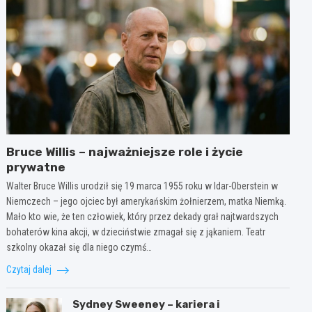
Bruce Willis – najważniejsze role i życie
prywatne
Walter Bruce Willis urodził się 19 marca 1955 roku w Idar-Oberstein w
Niemczech – jego ojciec był amerykańskim żołnierzem, matka Niemką.
Mało kto wie, że ten człowiek, który przez dekady grał najtwardszych
bohaterów kina akcji, w dzieciństwie zmagał się z jąkaniem. Teatr
szkolny okazał się dla niego czymś…
Czytaj dalej
Sydney Sweeney – kariera i