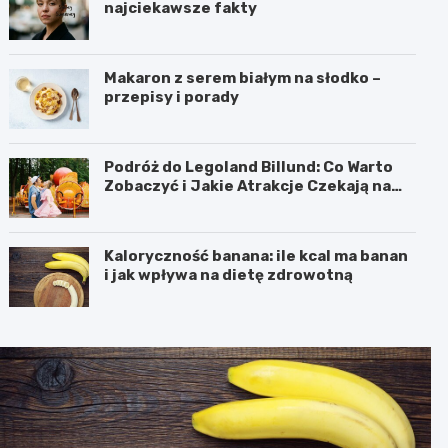
najciekawsze fakty
Makaron z serem białym na słodko –
przepisy i porady
Podróż do Legoland Billund: Co Warto
Zobaczyć i Jakie Atrakcje Czekają na
Całą Rodzinę
Kaloryczność banana: ile kcal ma banan
i jak wpływa na dietę zdrowotną