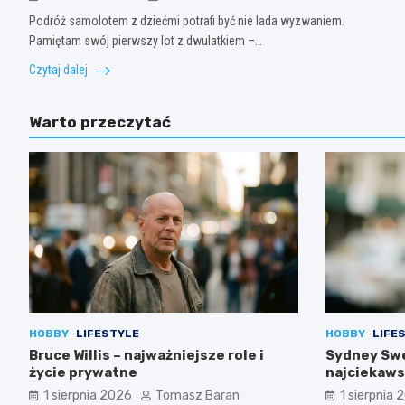
Podróż samolotem z dziećmi potrafi być nie lada wyzwaniem.
Pamiętam swój pierwszy lot z dwulatkiem –…
Czytaj dalej
Warto przeczytać
HOBBY
LIFESTYLE
HOBBY
LIFE
Bruce Willis – najważniejsze role i
Sydney Swe
życie prywatne
najciekaws
1 sierpnia 2026
Tomasz Baran
1 sierpnia 