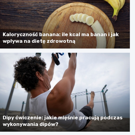
Kaloryczność banana: ile kcal ma banan i jak
wpływa na dietę zdrowotną
Dipy ćwiczenie: jakie mięśnie pracują podczas
wykonywania dipów?