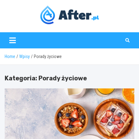
Skip
to
content
www.after.pl
Home
Wpisy
Porady życiowe
Kategoria:
Porady życiowe