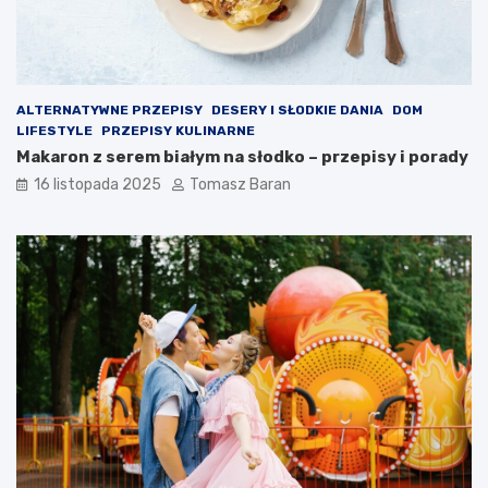
o
w
t
?
n
ą
ALTERNATYWNE PRZEPISY
DESERY I SŁODKIE DANIA
DOM
LIFESTYLE
PRZEPISY KULINARNE
Makaron z serem białym na słodko – przepisy i porady
16 listopada 2025
Tomasz Baran