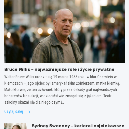
Bruce Willis – najważniejsze role i życie prywatne
Walter Bruce Willis urodził się 19 marca 1955 roku w Idar-Oberstein w
Niemczech – jego ojciec był amerykańskim żołnierzem, matka Niemką.
Mało kto wie, że ten człowiek, który przez dekady grał najtwardszych
bohaterów kina akcji, w dzieciństwie zmagał się z jąkaniem. Teatr
szkolny okazał się dla niego czymś…
Czytaj dalej
Sydney Sweeney – kariera i najciekawsze