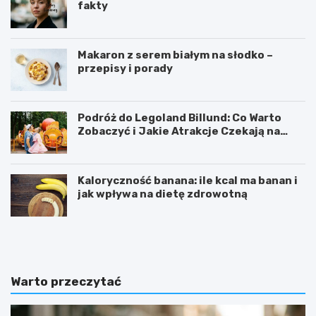
fakty
Makaron z serem białym na słodko –
przepisy i porady
Podróż do Legoland Billund: Co Warto
Zobaczyć i Jakie Atrakcje Czekają na
Całą Rodzinę
Kaloryczność banana: ile kcal ma banan i
jak wpływa na dietę zdrowotną
K
D
a
i
l
p
o
y
r
ć
Warto przeczytać
y
w
c
i
z
c