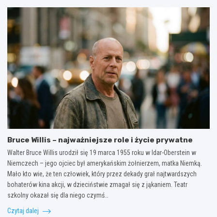
r
ć
ś
y
w
ć
c
i
,
z
c
a
n
z
b
o
e
y
ś
n
z
ć
i
d
b
e
r
a
:
o
n
j
w
a
a
o
n
k
p
a
i
r
:
e
z
Bruce Willis – najważniejsze role i życie prywatne
i
m
y
l
i
t
Walter Bruce Willis urodził się 19 marca 1955 roku w Idar-Oberstein w
e
ę
y
Niemczech – jego ojciec był amerykańskim żołnierzem, matka Niemką.
k
ś
ć
Mało kto wie, że ten człowiek, który przez dekady grał najtwardszych
c
n
?
bohaterów kina akcji, w dzieciństwie zmagał się z jąkaniem. Teatr
a
i
S
szkolny okazał się dla niego czymś…
l
e
k
m
p
u
Czytaj dalej
a
r
t