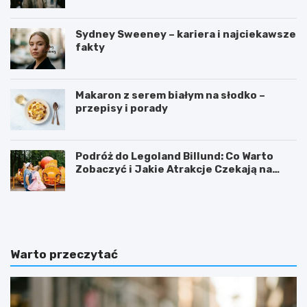
d
d
e
r
i
m
o
p
a
Sydney Sweeney – kariera i najciekawsze
w
ó
s
fakty
o
w
y
t
?
n
ą
Makaron z serem białym na słodko –
przepisy i porady
Podróż do Legoland Billund: Co Warto
Zobaczyć i Jakie Atrakcje Czekają na
Całą Rodzinę
O
D
d
a
k
r
r
m
y
o
Warto przeczytać
w
w
a
e
m
z
y
w
t
i