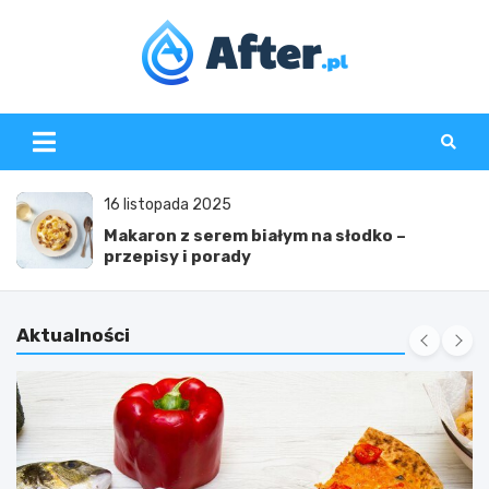
Skip
to
content
www.after.pl
16 listopada 2025
Makaron z serem białym na słodko –
przepisy i porady
Aktualności