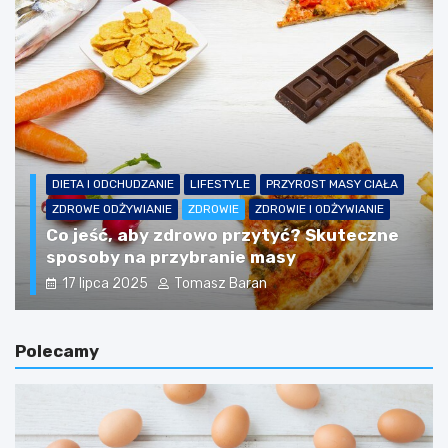
DIETA I ODCHUDZANIE
LIFESTYLE
PRZYROST MASY CIAŁA
ZDROWE ODŻYWIANIE
ZDROWIE
ZDROWIE I ODŻYWIANIE
Co jeść, aby zdrowo przytyć? Skuteczne
sposoby na przybranie masy
17 lipca 2025
Tomasz Baran
Polecamy