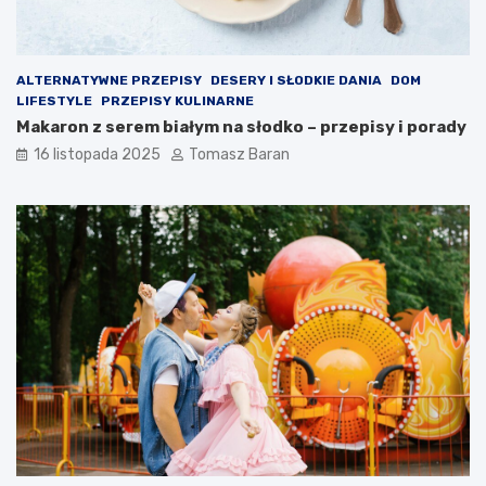
z
n
u
r
ALTERNATYWNE PRZEPISY
DESERY I SŁODKIE DANIA
DOM
k
LIFESTYLE
PRZEPISY KULINARNE
ó
Makaron z serem białym na słodko – przepisy i porady
w
16 listopada 2025
Tomasz Baran
!