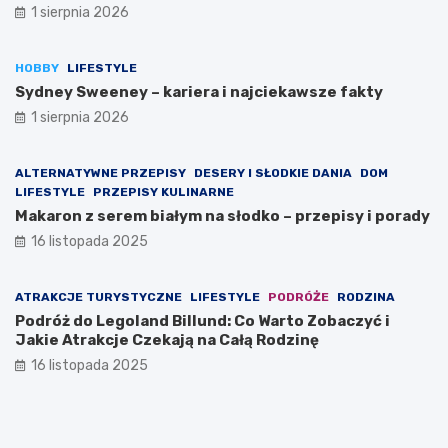
1 sierpnia 2026
HOBBY
LIFESTYLE
Sydney Sweeney – kariera i najciekawsze fakty
1 sierpnia 2026
ALTERNATYWNE PRZEPISY
DESERY I SŁODKIE DANIA
DOM
LIFESTYLE
PRZEPISY KULINARNE
Makaron z serem białym na słodko – przepisy i porady
16 listopada 2025
ATRAKCJE TURYSTYCZNE
LIFESTYLE
PODRÓŻE
RODZINA
Podróż do Legoland Billund: Co Warto Zobaczyć i
Jakie Atrakcje Czekają na Całą Rodzinę
16 listopada 2025
K
D
C
a
i
o
l
p
j
o
y
e