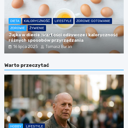
DIETA
KALORYCZNOŚĆ
LIFESTYLE
ZDROWE GOTOWANIE
ZDROWIE
ŻYWIENIE
Jajka w diecie: wartości odżywcze i kaloryczność
różnych sposobów przyrządzania
16 lipca 2025
Tomasz Baran
Warto przeczytać
HOBBY
LIFESTYLE