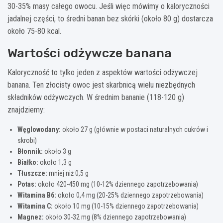
30-35% masy całego owocu. Jeśli więc mówimy o kaloryczności
jadalnej części, to średni banan bez skórki (około 80 g) dostarcza
około 75-80 kcal.
Wartości odżywcze banana
Kaloryczność to tylko jeden z aspektów wartości odżywczej
banana. Ten złocisty owoc jest skarbnicą wielu niezbędnych
składników odżywczych. W średnim bananie (118-120 g)
znajdziemy:
Węglowodany:
około 27 g (głównie w postaci naturalnych cukrów i
skrobi)
Błonnik:
około 3 g
Białko:
około 1,3 g
Tłuszcze:
mniej niż 0,5 g
Potas:
około 420-450 mg (10-12% dziennego zapotrzebowania)
Witamina B6:
około 0,4 mg (20-25% dziennego zapotrzebowania)
Witamina C:
około 10 mg (10-15% dziennego zapotrzebowania)
Magnez:
około 30-32 mg (8% dziennego zapotrzebowania)