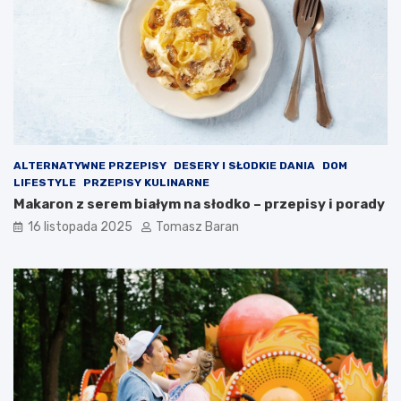
d
d
r
i
o
p
w
ó
o
w
t
?
n
ą
ALTERNATYWNE PRZEPISY
DESERY I SŁODKIE DANIA
DOM
LIFESTYLE
PRZEPISY KULINARNE
Makaron z serem białym na słodko – przepisy i porady
16 listopada 2025
Tomasz Baran