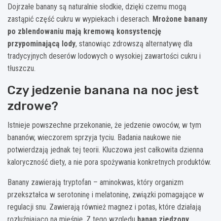
Dojrzałe banany są naturalnie słodkie, dzięki czemu mogą
zastąpić część cukru w wypiekach i deserach.
Mrożone banany
po zblendowaniu mają kremową konsystencję
przypominającą lody
, stanowiąc zdrowszą alternatywę dla
tradycyjnych deserów lodowych o wysokiej zawartości cukru i
tłuszczu.
Czy jedzenie banana na noc jest
zdrowe?
Istnieje powszechne przekonanie, że jedzenie owoców, w tym
bananów, wieczorem sprzyja tyciu. Badania naukowe nie
potwierdzają jednak tej teorii. Kluczowa jest całkowita dzienna
kaloryczność diety, a nie pora spożywania konkretnych produktów.
Banany zawierają tryptofan – aminokwas, który organizm
przekształca w serotoninę i melatoninę, związki pomagające w
regulacji snu. Zawierają również magnez i potas, które działają
rozluźniająco na mięśnie. Z tego względu
banan zjedzony