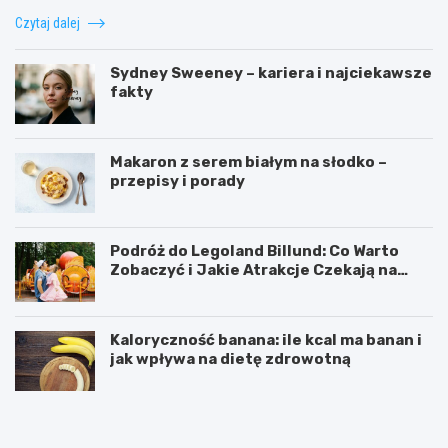
Czytaj dalej
Sydney Sweeney – kariera i najciekawsze
fakty
Makaron z serem białym na słodko –
przepisy i porady
Podróż do Legoland Billund: Co Warto
Zobaczyć i Jakie Atrakcje Czekają na
Całą Rodzinę
Kaloryczność banana: ile kcal ma banan i
jak wpływa na dietę zdrowotną
K
D
a
i
l
p
o
y