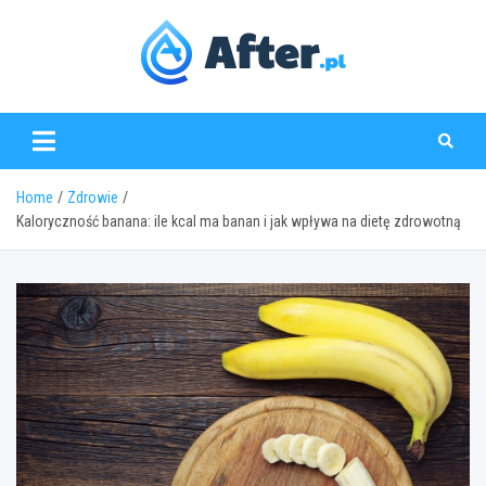
Skip
to
content
www.after.pl
Home
Zdrowie
Kaloryczność banana: ile kcal ma banan i jak wpływa na dietę zdrowotną