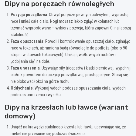
Dipy na poręczach równoległych
Pozycja początkowa
: Chwyć poręcze pewnym uchwytem, wyprostuj
ręce i unieś całe ciało. Nogi możesz lekko zgiąć w kolanach lub
trzymać wyprostowane – wybierz pozycję, która zapewni Ci najlepszą
stabilność.
Faza opuszczania
: Powoli i kontrolowanie opuszczaj ciało, zginając
ręce w łokciach, aż ramiona będą równoległe do podłoża (około 90
stopni w stawach łokciowych). Unikaj gwałtownych ruchów i
„odbijania się” na dole.
Faza unoszenia
: Używając siły tricepsów i klatki piersiowej, wypchnij
ciało z powrotem do pozycji początkowej, prostując ręce. Staraj się
nie blokować łokci na górze ruchu.
Oddychanie
: Wykonaj wdech podczas opuszczania ciała, wydech
podczas unoszenia i wysiłku.
Dipy na krzesłach lub ławce (wariant
domowy)
Usiądź na krawędzi stabilnego krzesła lub ławki, upewniając się, że
mebel nie przesunie się podczas ćwiczenia.