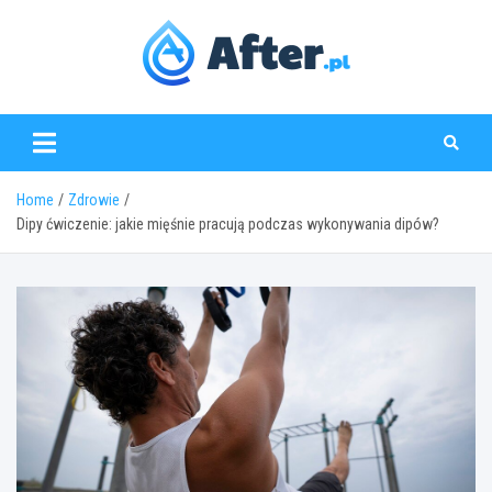
Skip
to
content
www.after.pl
Home
Zdrowie
Dipy ćwiczenie: jakie mięśnie pracują podczas wykonywania dipów?