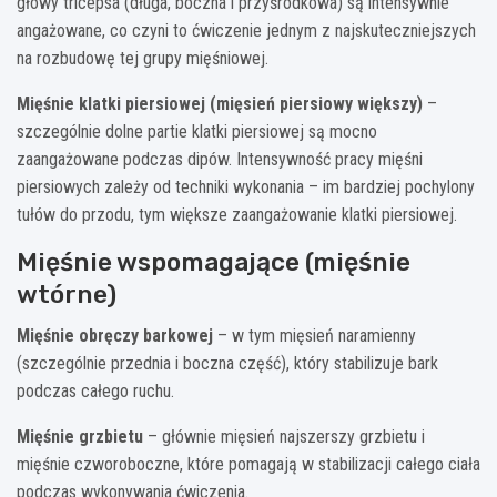
głowy tricepsa (długa, boczna i przyśrodkowa) są intensywnie
angażowane, co czyni to ćwiczenie jednym z najskuteczniejszych
na rozbudowę tej grupy mięśniowej.
Mięśnie klatki piersiowej (mięsień piersiowy większy)
–
szczególnie dolne partie klatki piersiowej są mocno
zaangażowane podczas dipów. Intensywność pracy mięśni
piersiowych zależy od techniki wykonania – im bardziej pochylony
tułów do przodu, tym większe zaangażowanie klatki piersiowej.
Mięśnie wspomagające (mięśnie
wtórne)
Mięśnie obręczy barkowej
– w tym mięsień naramienny
(szczególnie przednia i boczna część), który stabilizuje bark
podczas całego ruchu.
Mięśnie grzbietu
– głównie mięsień najszerszy grzbietu i
mięśnie czworoboczne, które pomagają w stabilizacji całego ciała
podczas wykonywania ćwiczenia.