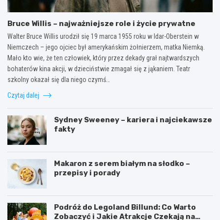
Bruce Willis – najważniejsze role i życie prywatne
Walter Bruce Willis urodził się 19 marca 1955 roku w Idar-Oberstein w
Niemczech – jego ojciec był amerykańskim żołnierzem, matka Niemką.
Mało kto wie, że ten człowiek, który przez dekady grał najtwardszych
bohaterów kina akcji, w dzieciństwie zmagał się z jąkaniem. Teatr
szkolny okazał się dla niego czymś…
Czytaj dalej
Sydney Sweeney – kariera i najciekawsze
fakty
Makaron z serem białym na słodko –
przepisy i porady
Podróż do Legoland Billund: Co Warto
Zobaczyć i Jakie Atrakcje Czekają na