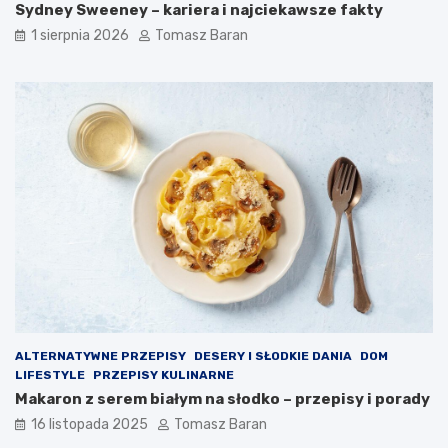
Sydney Sweeney – kariera i najciekawsze fakty
a
k
n
o
1 sierpnia 2026
Tomasz Baran
a
n
d
y
i
w
e
a
t
n
ę
i
z
a
d
d
r
i
o
p
w
ó
o
w
t
?
n
ą
ALTERNATYWNE PRZEPISY
DESERY I SŁODKIE DANIA
DOM
LIFESTYLE
PRZEPISY KULINARNE
Makaron z serem białym na słodko – przepisy i porady
16 listopada 2025
Tomasz Baran