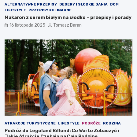
ALTERNATYWNE PRZEPISY
DESERY I SŁODKIE DANIA
DOM
LIFESTYLE
PRZEPISY KULINARNE
Makaron z serem białym na słodko – przepisy i porady
16 listopada 2025
Tomasz Baran
ATRAKCJE TURYSTYCZNE
LIFESTYLE
PODRÓŻE
RODZINA
Podróż do Legoland Billund: Co Warto Zobaczyć i
Jakie Atrakcje Czekają na Całą Rodzinę