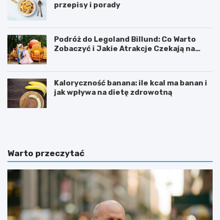
przepisy i porady
Podróż do Legoland Billund: Co Warto
Zobaczyć i Jakie Atrakcje Czekają na
Całą Rodzinę
Kaloryczność banana: ile kcal ma banan i
jak wpływa na dietę zdrowotną
K
D
a
i
l
p
o
y
r
ć
Warto przeczytać
y
w
c
i
z
c
n
z
o
e
ś
n
ć
i
b
e