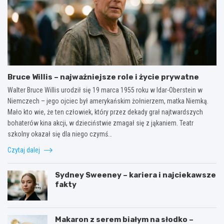
Bruce Willis – najważniejsze role i życie prywatne
Walter Bruce Willis urodził się 19 marca 1955 roku w Idar-Oberstein w
Niemczech – jego ojciec był amerykańskim żołnierzem, matka Niemką.
Mało kto wie, że ten człowiek, który przez dekady grał najtwardszych
bohaterów kina akcji, w dzieciństwie zmagał się z jąkaniem. Teatr
szkolny okazał się dla niego czymś…
Czytaj dalej
Sydney Sweeney – kariera i najciekawsze
fakty
Makaron z serem białym na słodko –