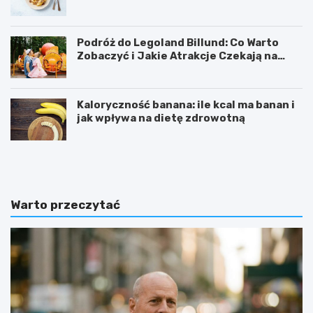
Podróż do Legoland Billund: Co Warto
Zobaczyć i Jakie Atrakcje Czekają na
Całą Rodzinę
Kaloryczność banana: ile kcal ma banan i
jak wpływa na dietę zdrowotną
K
D
a
i
l
p
o
y
r
ć
Warto przeczytać
y
w
c
i
z
c
n
z
o
e
ś
n
ć
i
b
e
a
: