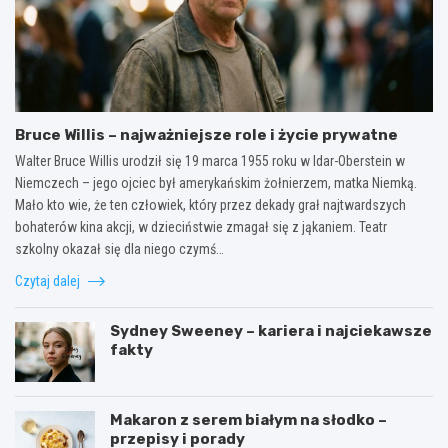
Bruce Willis – najważniejsze role i życie prywatne
Walter Bruce Willis urodził się 19 marca 1955 roku w Idar-Oberstein w
Niemczech – jego ojciec był amerykańskim żołnierzem, matka Niemką.
Mało kto wie, że ten człowiek, który przez dekady grał najtwardszych
bohaterów kina akcji, w dzieciństwie zmagał się z jąkaniem. Teatr
szkolny okazał się dla niego czymś…
Czytaj dalej
Sydney Sweeney – kariera i najciekawsze
fakty
Makaron z serem białym na słodko –
przepisy i porady