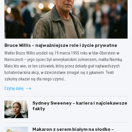
Bruce Willis – najważniejsze role i życie prywatne
Walter Bruce Willis urodził się 19 marca 1955 roku w Idar-Oberstein w
Niemczech – jego ojciec był amerykańskim żołnierzem, matka Niemką.
Mało kto wie, że ten człowiek, który przez dekady grał najtwardszych
bohaterów kina akcji, w dzieciństwie zmagał się z jąkaniem. Teatr
szkolny okazał się dla niego czymś…
Czytaj dalej
Sydney Sweeney – kariera i najciekawsze
fakty
Makaron z serem białym na słodko –