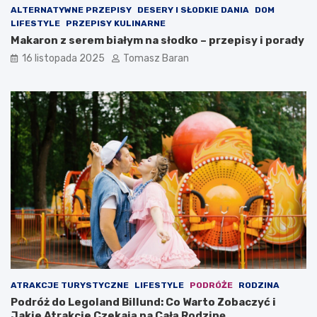
ALTERNATYWNE PRZEPISY
DESERY I SŁODKIE DANIA
DOM
LIFESTYLE
PRZEPISY KULINARNE
Makaron z serem białym na słodko – przepisy i porady
16 listopada 2025
Tomasz Baran
ATRAKCJE TURYSTYCZNE
LIFESTYLE
PODRÓŻE
RODZINA
Podróż do Legoland Billund: Co Warto Zobaczyć i
Jakie Atrakcje Czekają na Całą Rodzinę