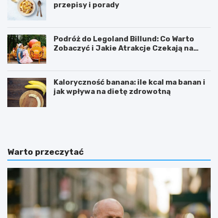
przepisy i porady
Podróż do Legoland Billund: Co Warto
Zobaczyć i Jakie Atrakcje Czekają na
Całą Rodzinę
Kaloryczność banana: ile kcal ma banan i
jak wpływa na dietę zdrowotną
K
D
a
i
l
p
o
y
r
ć
Warto przeczytać
y
w
c
i
z
c
n
z
o
e
ś
n
ć
i
b
e