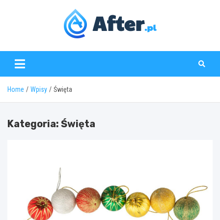
Skip
to
content
www.after.pl
Home
Wpisy
Święta
Kategoria:
Święta