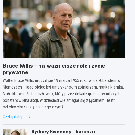
Bruce Willis – najważniejsze role i życie
prywatne
Walter Bruce Willis urodził się 19 marca 1955 roku w Idar-Oberstein w
Niemczech – jego ojciec był amerykańskim żołnierzem, matka Niemką.
Mało kto wie, że ten człowiek, który przez dekady grał najtwardszych
bohaterów kina akcji, w dzieciństwie zmagał się z jąkaniem. Teatr
szkolny okazał się dla niego czymś…
Czytaj dalej
Sydney Sweeney – kariera i