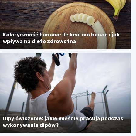
Kaloryczność banana: ile kcal ma banan i jak
wpływa na dietę zdrowotną
Dipy ćwiczenie: jakie mięśnie pracują podczas
wykonywania dipów?