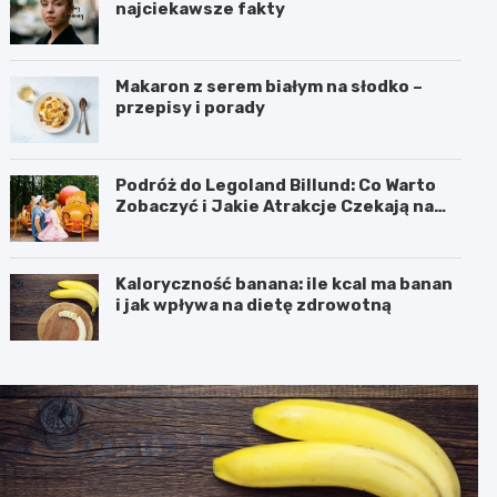
najciekawsze fakty
Makaron z serem białym na słodko –
przepisy i porady
Podróż do Legoland Billund: Co Warto
Zobaczyć i Jakie Atrakcje Czekają na
Całą Rodzinę
Kaloryczność banana: ile kcal ma banan
i jak wpływa na dietę zdrowotną