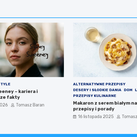
STYLE
ALTERNATYWNE PRZEPISY
DESERY I SŁODKIE DANIA
DOM
eney – kariera i
PRZEPISY KULINARNE
ze fakty
Makaron z serem białym na
2026
Tomasz Baran
przepisy i porady
16 listopada 2025
Tomasz