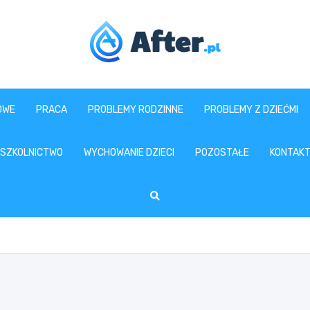
www.after.pl
OWE
PRACA
PROBLEMY RODZINNE
PROBLEMY Z DZIEĆMI
SZKOLNICTWO
WYCHOWANIE DZIECI
POZOSTAŁE
KONTAK