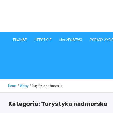
Skip
to
content
FINANSE
LIFESTYLE
MAŁŻEŃSTWO
PORADY ŻYCI
Home
Wpisy
Turystyka nadmorska
Kategoria:
Turystyka nadmorska