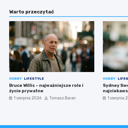
Warto przeczytać
HOBBY
LIFESTYLE
HOBBY
LIFE
Bruce Willis – najważniejsze role i
Sydney Swe
życie prywatne
najciekaws
1 sierpnia 2026
Tomasz Baran
1 sierpnia 