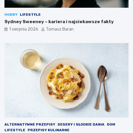
ł
s
y
w
HOBBY
LIFESTYLE
w
y
Sydney Sweeney – kariera i najciekawsze fakty
a
k
n
o
1 sierpnia 2026
Tomasz Baran
a
n
d
y
i
w
e
a
t
n
ę
i
z
a
d
d
r
i
o
p
w
ó
o
w
t
?
n
ą
ALTERNATYWNE PRZEPISY
DESERY I SŁODKIE DANIA
DOM
LIFESTYLE
PRZEPISY KULINARNE