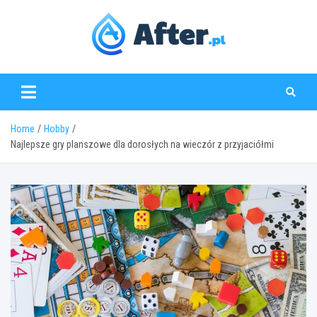
Skip
to
content
www.after.pl
Home
Hobby
Najlepsze gry planszowe dla dorosłych na wieczór z przyjaciółmi