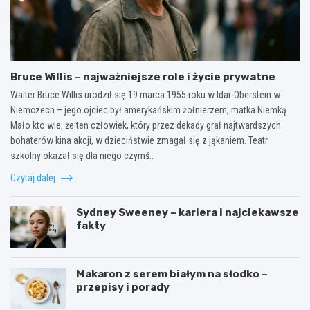
Bruce Willis – najważniejsze role i życie prywatne
Walter Bruce Willis urodził się 19 marca 1955 roku w Idar-Oberstein w
Niemczech – jego ojciec był amerykańskim żołnierzem, matka Niemką.
Mało kto wie, że ten człowiek, który przez dekady grał najtwardszych
bohaterów kina akcji, w dzieciństwie zmagał się z jąkaniem. Teatr
szkolny okazał się dla niego czymś…
Czytaj dalej
Sydney Sweeney – kariera i najciekawsze
fakty
Makaron z serem białym na słodko –
przepisy i porady