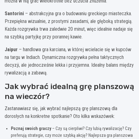
można w nią grać wielokrotnie bez uczucia znużenia.
Santorini
– abstrakcyjna gra o budowaniu greckiego miasteczka.
Przepiękna wizualnie, z prostymi zasadami, ale głęboką strategią.
Każda rozgrywka trwa zaledwie 20 minut, więc idealnie nadaje się
na szybką partyjkę przy porannej kawie.
Jaipur
– handlowa gra karciana, w której wcielacie się w kupców
na targu w Indiach. Dynamiczna rozgrywka pełna taktycznych
decyzji, ale jednocześnie lekka i przyjemna. Idealny balans między
rywalizacją a zabawą.
Jak wybrać idealną grę planszową
na wieczór?
Zastanawiasz się, jak wybrać najlepszą grę planszową dla
dorosłych na konkretne spotkanie? Oto kilka wskazówek:
Poznaj swoich graczy
– Czy są cierpliwi? Czy lubią rywalizację? Czy
preferują strategie, czy może szybką akcję? Najlepsza gra planszowa