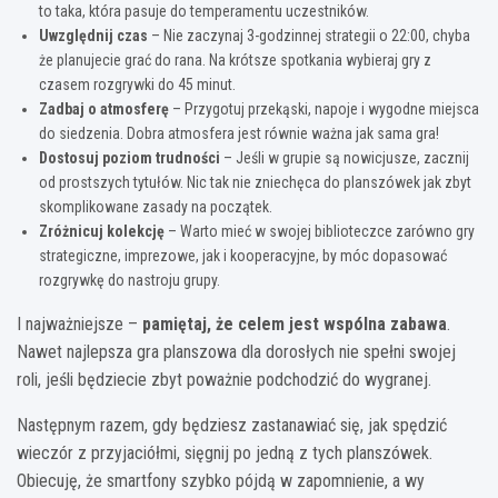
to taka, która pasuje do temperamentu uczestników.
Uwzględnij czas
– Nie zaczynaj 3-godzinnej strategii o 22:00, chyba
że planujecie grać do rana. Na krótsze spotkania wybieraj gry z
czasem rozgrywki do 45 minut.
Zadbaj o atmosferę
– Przygotuj przekąski, napoje i wygodne miejsca
do siedzenia. Dobra atmosfera jest równie ważna jak sama gra!
Dostosuj poziom trudności
– Jeśli w grupie są nowicjusze, zacznij
od prostszych tytułów. Nic tak nie zniechęca do planszówek jak zbyt
skomplikowane zasady na początek.
Zróżnicuj kolekcję
– Warto mieć w swojej biblioteczce zarówno gry
strategiczne, imprezowe, jak i kooperacyjne, by móc dopasować
rozgrywkę do nastroju grupy.
I najważniejsze –
pamiętaj, że celem jest wspólna zabawa
.
Nawet najlepsza gra planszowa dla dorosłych nie spełni swojej
roli, jeśli będziecie zbyt poważnie podchodzić do wygranej.
Następnym razem, gdy będziesz zastanawiać się, jak spędzić
wieczór z przyjaciółmi, sięgnij po jedną z tych planszówek.
Obiecuję, że smartfony szybko pójdą w zapomnienie, a wy