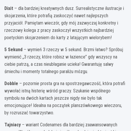
Dixit
– dla bardziej kreatywnych dusz. Surrealistyczne ilustracje i
skojarzenia, które potrafią zaskoczyć nawet najlepszych
przyjaciół. Pamiętam wieczór, gdy mój zazwyczaj konkretny i
rzeczowy kolega z pracy zaskoczył wszystkich najbardziej
poetyckim skojarzeniem do karty z latającym wielorybem!
5 Sekund
– wymień 3 rzeczy w 5 sekund. Brzmi łatwo? Spróbuj
wymienić „3 rzeczy, które robisz w łazience” gdy wszyscy na
ciebie patrzą, a czas nieubłaganie ucieka! Gwarantuję salwy
śmiechu i momenty totalnego paraliżu mózgu.
Dobble
– pozornie prosta gra na spostrzegawczość, która potrafi
wywołać istną histerię wśród graczy. Szukanie wspólnego
symbolu na dwóch kartach jeszcze nigdy nie było tak
emocjonujące! Idealna na początek planszówkowego wieczoru,
by rozruszać towarzystwo.
Tajniacy
– wariant Codenames dla bardziej zaawansowanych