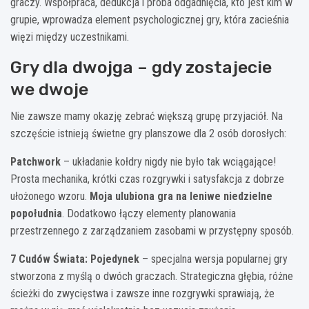
graczy. Współpraca, dedukcja i próba odgadnięcia, kto jest kim w
grupie, wprowadza element psychologicznej gry, która zacieśnia
więzi między uczestnikami.
Gry dla dwojga – gdy zostajecie
we dwoje
Nie zawsze mamy okazję zebrać większą grupę przyjaciół. Na
szczęście istnieją świetne gry planszowe dla 2 osób dorosłych:
Patchwork
– układanie kołdry nigdy nie było tak wciągające!
Prosta mechanika, krótki czas rozgrywki i satysfakcja z dobrze
ułożonego wzoru.
Moja ulubiona gra na leniwe niedzielne
popołudnia
. Dodatkowo łączy elementy planowania
przestrzennego z zarządzaniem zasobami w przystępny sposób.
7 Cudów Świata: Pojedynek
– specjalna wersja popularnej gry
stworzona z myślą o dwóch graczach. Strategiczna głębia, różne
ścieżki do zwycięstwa i zawsze inne rozgrywki sprawiają, że