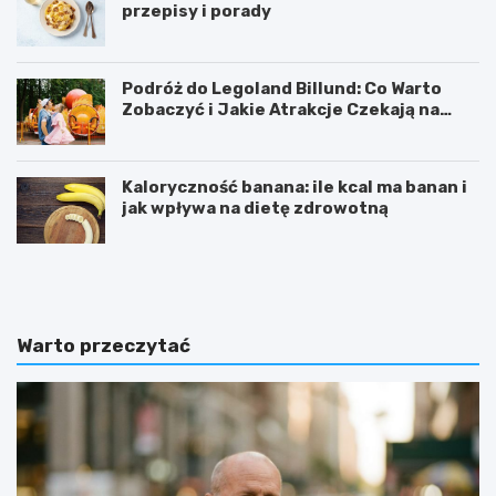
przepisy i porady
Podróż do Legoland Billund: Co Warto
Zobaczyć i Jakie Atrakcje Czekają na
Całą Rodzinę
Kaloryczność banana: ile kcal ma banan i
jak wpływa na dietę zdrowotną
K
D
a
i
l
p
o
y
r
ć
Warto przeczytać
y
w
c
i
z
c
n
z
o
e
ś
n
ć
i
b
e