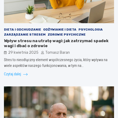
DIETA I ODCHUDZANIE
ODŻYWIANIE I DIETA
PSYCHOLOGIA
ZARZĄDZANIE STRESEM
ZDROWIE PSYCHICZNE
Wpływ stresu na utratę wagi: jak zatrzymać spadek
wagi i dbać o zdrowie
29 kwietnia 2025
Tomasz Baran
Stres to nieodłączny element współczesnego życia, który wpływa na
wiele aspektów naszego funkcjonowania, w tym na…
Czytaj dalej