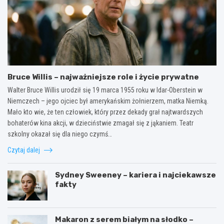
Bruce Willis – najważniejsze role i życie prywatne
Walter Bruce Willis urodził się 19 marca 1955 roku w Idar-Oberstein w
Niemczech – jego ojciec był amerykańskim żołnierzem, matka Niemką.
Mało kto wie, że ten człowiek, który przez dekady grał najtwardszych
bohaterów kina akcji, w dzieciństwie zmagał się z jąkaniem. Teatr
szkolny okazał się dla niego czymś…
Czytaj dalej
Sydney Sweeney – kariera i najciekawsze
fakty
Makaron z serem białym na słodko –