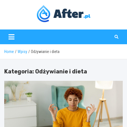
Skip
to
content
www.after.pl
Home
Wpisy
Odżywianie i dieta
Kategoria:
Odżywianie i dieta