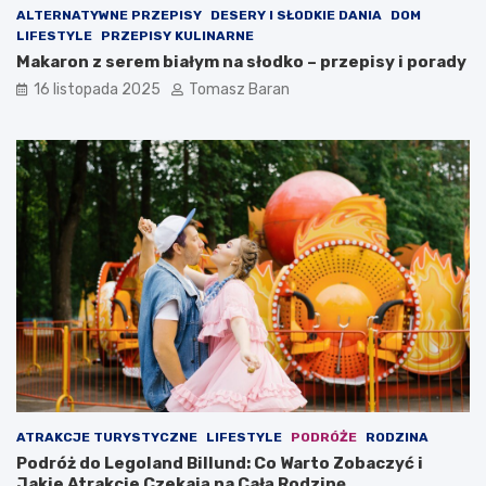
ALTERNATYWNE PRZEPISY
DESERY I SŁODKIE DANIA
DOM
LIFESTYLE
PRZEPISY KULINARNE
Makaron z serem białym na słodko – przepisy i porady
16 listopada 2025
Tomasz Baran
ATRAKCJE TURYSTYCZNE
LIFESTYLE
PODRÓŻE
RODZINA
Podróż do Legoland Billund: Co Warto Zobaczyć i
Jakie Atrakcje Czekają na Całą Rodzinę