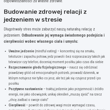
odpowiedzialności za własne zdrowie.
Budowanie zdrowej relacji z
jedzeniem w stresie
Długotrwały stres może zaburzyć naszą naturalną relację z
jedzeniem.
Odbudowanie jej wymaga świadomego podejścia i
cierpliwości wobec własnego ciała i umysłu:
Uważne jedzenie
(mindful eating) – koncentruj się na smaku,
teksturze i zapachu potraw, jedz powoli i bez rozpraszaczy takich jak
telewizor czy telefon; doceniaj moment posiłku jako czas dla siebie
Rozpoznawanie głodu fizjologicznego
– naucz się odróżniać
prawdziwy głód od emocjonalnych potrzeb; prowadź dziennik, w
którym notujesz nie tylko co jesz, ale też jak się czujesz przed i po
posiłku
Pozytywne nastawienie
– traktuj jedzenie jako przyjemność i źródło
energii, nie jako obowiązek; unikaj określeń „muszę zjeść” na rzecz
„chcę zadbać o swoje ciało”
Cierpliwość
– powrót do zdrowej wagi może wymagać czasu,