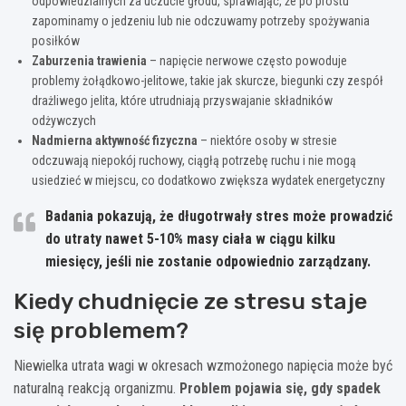
odpowiedzialnych za uczucie głodu, sprawiając, że po prostu
zapominamy o jedzeniu lub nie odczuwamy potrzeby spożywania
posiłków
Zaburzenia trawienia
– napięcie nerwowe często powoduje
problemy żołądkowo-jelitowe, takie jak skurcze, biegunki czy zespół
drażliwego jelita, które utrudniają przyswajanie składników
odżywczych
Nadmierna aktywność fizyczna
– niektóre osoby w stresie
odczuwają niepokój ruchowy, ciągłą potrzebę ruchu i nie mogą
usiedzieć w miejscu, co dodatkowo zwiększa wydatek energetyczny
Badania pokazują, że długotrwały stres może prowadzić
do utraty nawet 5-10% masy ciała w ciągu kilku
miesięcy, jeśli nie zostanie odpowiednio zarządzany.
Kiedy chudnięcie ze stresu staje
się problemem?
Niewielka utrata wagi w okresach wzmożonego napięcia może być
naturalną reakcją organizmu.
Problem pojawia się, gdy spadek