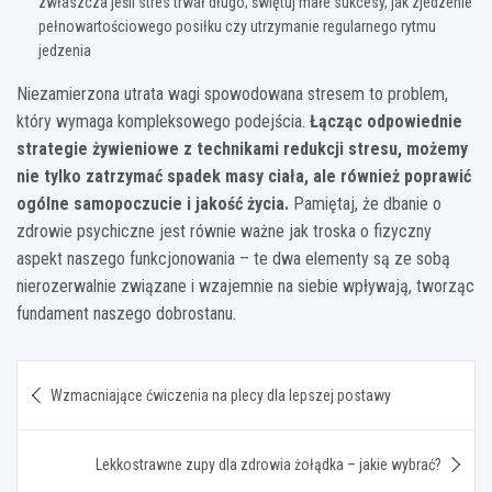
zwłaszcza jeśli stres trwał długo; świętuj małe sukcesy, jak zjedzenie
pełnowartościowego posiłku czy utrzymanie regularnego rytmu
jedzenia
Niezamierzona utrata wagi spowodowana stresem to problem,
który wymaga kompleksowego podejścia.
Łącząc odpowiednie
strategie żywieniowe z technikami redukcji stresu, możemy
nie tylko zatrzymać spadek masy ciała, ale również poprawić
ogólne samopoczucie i jakość życia.
Pamiętaj, że dbanie o
zdrowie psychiczne jest równie ważne jak troska o fizyczny
aspekt naszego funkcjonowania – te dwa elementy są ze sobą
nierozerwalnie związane i wzajemnie na siebie wpływają, tworząc
fundament naszego dobrostanu.
Nawigacja
Wzmacniające ćwiczenia na plecy dla lepszej postawy
wpisu
Lekkostrawne zupy dla zdrowia żołądka – jakie wybrać?