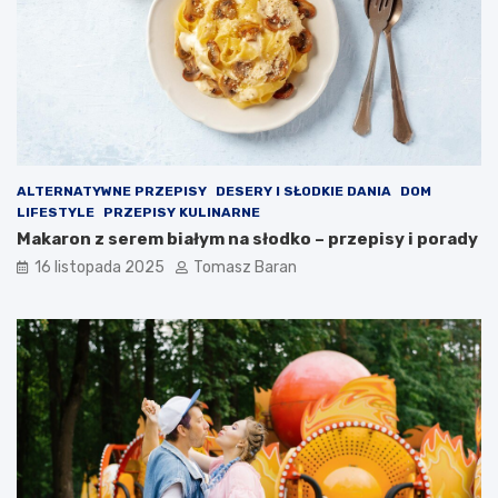
r
i
o
p
w
ó
o
w
t
?
n
ą
ALTERNATYWNE PRZEPISY
DESERY I SŁODKIE DANIA
DOM
LIFESTYLE
PRZEPISY KULINARNE
Makaron z serem białym na słodko – przepisy i porady
16 listopada 2025
Tomasz Baran