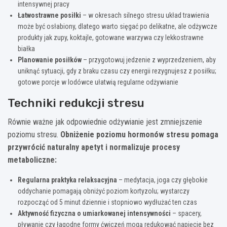
intensywnej pracy
Łatwostrawne posiłki
– w okresach silnego stresu układ trawienia
może być osłabiony, dlatego warto sięgać po delikatne, ale odżywcze
produkty jak zupy, koktajle, gotowane warzywa czy lekkostrawne
białka
Planowanie posiłków
– przygotowuj jedzenie z wyprzedzeniem, aby
uniknąć sytuacji, gdy z braku czasu czy energii rezygnujesz z posiłku;
gotowe porcje w lodówce ułatwią regularne odżywianie
Techniki redukcji stresu
Równie ważne jak odpowiednie odżywianie jest zmniejszenie
poziomu stresu.
Obniżenie poziomu hormonów stresu pomaga
przywrócić naturalny apetyt i normalizuje procesy
metaboliczne:
Regularna praktyka relaksacyjna
– medytacja, joga czy głębokie
oddychanie pomagają obniżyć poziom kortyzolu; wystarczy
rozpocząć od 5 minut dziennie i stopniowo wydłużać ten czas
Aktywność fizyczna o umiarkowanej intensywności
– spacery,
pływanie czy łagodne formy ćwiczeń mogą redukować napięcie bez