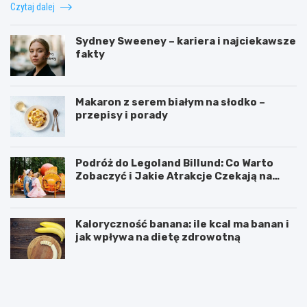
Czytaj dalej
Sydney Sweeney – kariera i najciekawsze
fakty
Makaron z serem białym na słodko –
przepisy i porady
Podróż do Legoland Billund: Co Warto
Zobaczyć i Jakie Atrakcje Czekają na
Całą Rodzinę
Kaloryczność banana: ile kcal ma banan i
jak wpływa na dietę zdrowotną
K
D
a
i
l
p
o
y