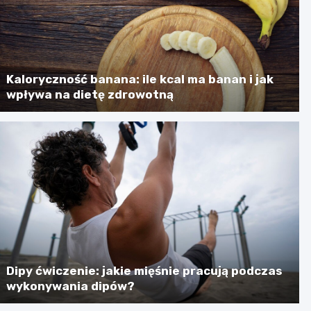
Kaloryczność banana: ile kcal ma banan i jak
wpływa na dietę zdrowotną
Dipy ćwiczenie: jakie mięśnie pracują podczas
wykonywania dipów?