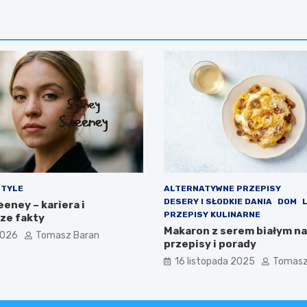
STYLE
ALTERNATYWNE PRZEPISY
DESERY I SŁODKIE DANIA
DOM
eney – kariera i
PRZEPISY KULINARNE
ze fakty
Makaron z serem białym na
2026
Tomasz Baran
przepisy i porady
16 listopada 2025
Tomasz