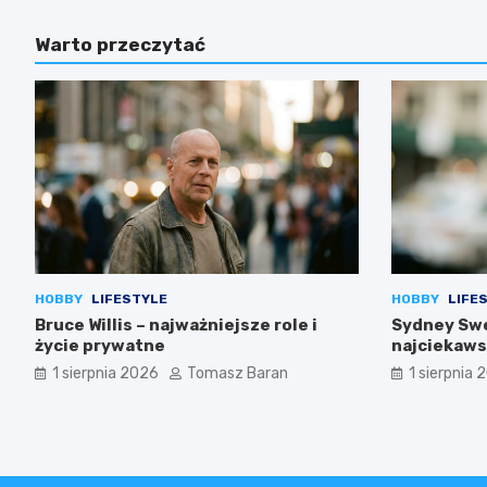
Warto przeczytać
HOBBY
LIFESTYLE
HOBBY
LIFE
Bruce Willis – najważniejsze role i
Sydney Swe
życie prywatne
najciekaws
1 sierpnia 2026
Tomasz Baran
1 sierpnia 