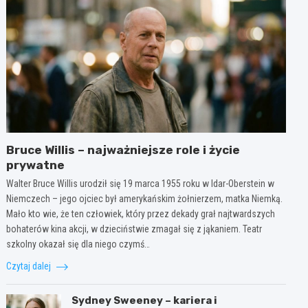
Bruce Willis – najważniejsze role i życie
prywatne
Walter Bruce Willis urodził się 19 marca 1955 roku w Idar-Oberstein w
Niemczech – jego ojciec był amerykańskim żołnierzem, matka Niemką.
Mało kto wie, że ten człowiek, który przez dekady grał najtwardszych
bohaterów kina akcji, w dzieciństwie zmagał się z jąkaniem. Teatr
szkolny okazał się dla niego czymś…
Czytaj dalej
Sydney Sweeney – kariera i