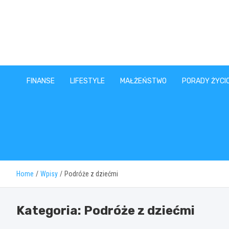
Skip
to
content
FINANSE
LIFESTYLE
MAŁŻEŃSTWO
PORADY ŻYCI
Home
Wpisy
Podróże z dziećmi
Kategoria:
Podróże z dziećmi