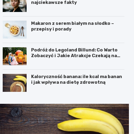
najciekawsze fakty
Makaron z serem białym na słodko –
przepisy i porady
Podróż do Legoland Billund: Co Warto
Zobaczyć i Jakie Atrakcje Czekają na
Całą Rodzinę
Kaloryczność banana: ile kcal ma banan
i jak wpływa na dietę zdrowotną