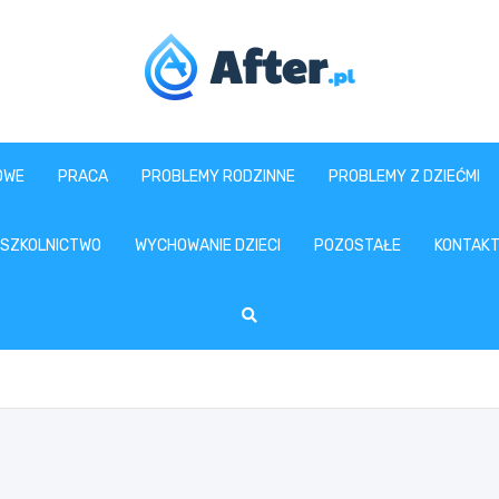
www.after.pl
OWE
PRACA
PROBLEMY RODZINNE
PROBLEMY Z DZIEĆMI
SZKOLNICTWO
WYCHOWANIE DZIECI
POZOSTAŁE
KONTAK