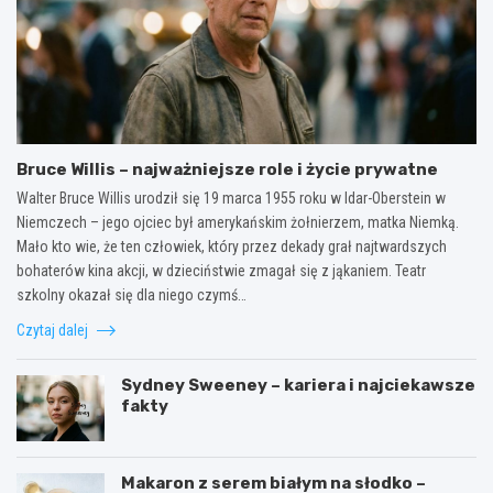
Bruce Willis – najważniejsze role i życie prywatne
Walter Bruce Willis urodził się 19 marca 1955 roku w Idar-Oberstein w
Niemczech – jego ojciec był amerykańskim żołnierzem, matka Niemką.
Mało kto wie, że ten człowiek, który przez dekady grał najtwardszych
bohaterów kina akcji, w dzieciństwie zmagał się z jąkaniem. Teatr
szkolny okazał się dla niego czymś…
Czytaj dalej
Sydney Sweeney – kariera i najciekawsze
fakty
Makaron z serem białym na słodko –