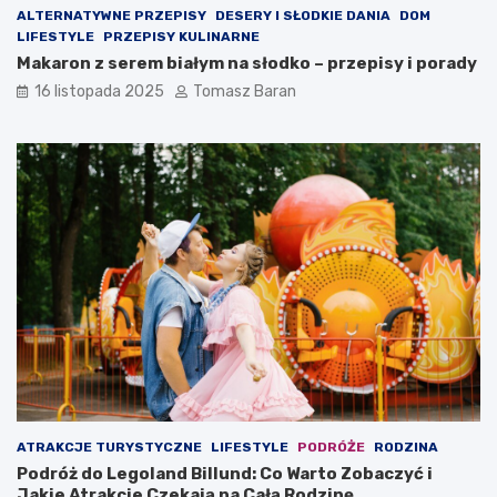
ALTERNATYWNE PRZEPISY
DESERY I SŁODKIE DANIA
DOM
LIFESTYLE
PRZEPISY KULINARNE
Makaron z serem białym na słodko – przepisy i porady
16 listopada 2025
Tomasz Baran
ATRAKCJE TURYSTYCZNE
LIFESTYLE
PODRÓŻE
RODZINA
Podróż do Legoland Billund: Co Warto Zobaczyć i
Jakie Atrakcje Czekają na Całą Rodzinę