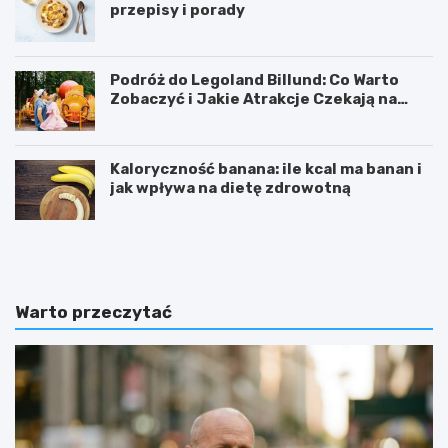
przepisy i porady
Podróż do Legoland Billund: Co Warto
Zobaczyć i Jakie Atrakcje Czekają na
Całą Rodzinę
Kaloryczność banana: ile kcal ma banan i
jak wpływa na dietę zdrowotną
K
D
a
i
l
p
o
y
r
ć
Warto przeczytać
y
w
c
i
z
c
n
z
o
e
ś
n
ć
i
b
e