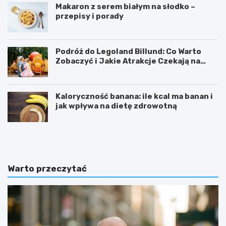
Makaron z serem białym na słodko –
przepisy i porady
Podróż do Legoland Billund: Co Warto
Zobaczyć i Jakie Atrakcje Czekają na
Całą Rodzinę
Kaloryczność banana: ile kcal ma banan i
jak wpływa na dietę zdrowotną
K
D
a
i
l
p
o
y
r
ć
Warto przeczytać
y
w
c
i
z
c
n
z
o
e
ś
n
ć
i