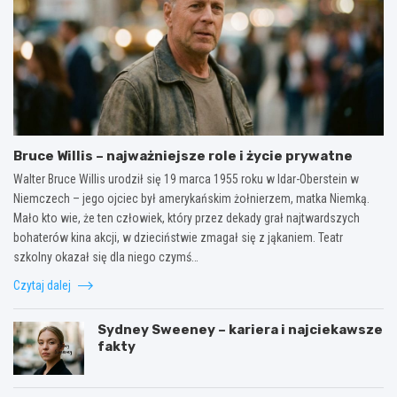
Bruce Willis – najważniejsze role i życie prywatne
Walter Bruce Willis urodził się 19 marca 1955 roku w Idar-Oberstein w
Niemczech – jego ojciec był amerykańskim żołnierzem, matka Niemką.
Mało kto wie, że ten człowiek, który przez dekady grał najtwardszych
bohaterów kina akcji, w dzieciństwie zmagał się z jąkaniem. Teatr
szkolny okazał się dla niego czymś…
Czytaj dalej
Sydney Sweeney – kariera i najciekawsze
fakty