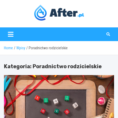
Skip
to
content
www.after.pl
Home
Wpisy
Poradnictwo rodzicielskie
Kategoria:
Poradnictwo rodzicielskie