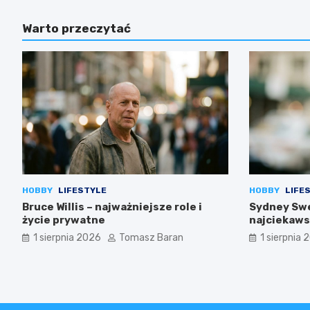
Warto przeczytać
HOBBY
LIFESTYLE
HOBBY
LIFE
Bruce Willis – najważniejsze role i
Sydney Swe
życie prywatne
najciekaws
1 sierpnia 2026
Tomasz Baran
1 sierpnia 