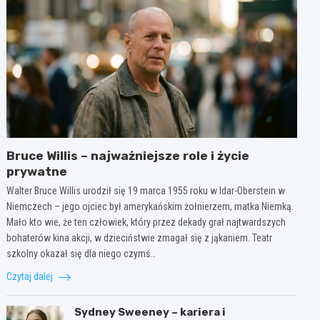
Bruce Willis – najważniejsze role i życie
prywatne
Walter Bruce Willis urodził się 19 marca 1955 roku w Idar-Oberstein w
Niemczech – jego ojciec był amerykańskim żołnierzem, matka Niemką.
Mało kto wie, że ten człowiek, który przez dekady grał najtwardszych
bohaterów kina akcji, w dzieciństwie zmagał się z jąkaniem. Teatr
szkolny okazał się dla niego czymś…
Czytaj dalej
Sydney Sweeney – kariera i