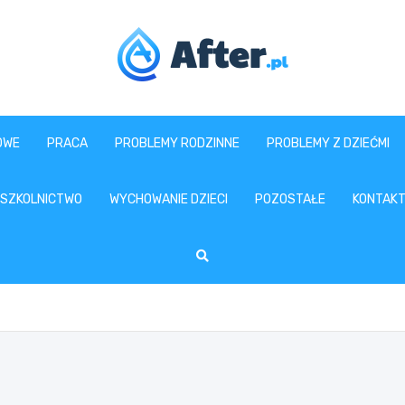
www.after.pl
OWE
PRACA
PROBLEMY RODZINNE
PROBLEMY Z DZIEĆMI
SZKOLNICTWO
WYCHOWANIE DZIECI
POZOSTAŁE
KONTAK