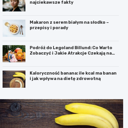
najciekawsze fakty
Makaron z serem białym na słodko –
przepisy i porady
Podróż do Legoland Billund: Co Warto
Zobaczyć i Jakie Atrakcje Czekają na
Całą Rodzinę
Kaloryczność banana: ile kcal ma banan
i jak wpływa na dietę zdrowotną