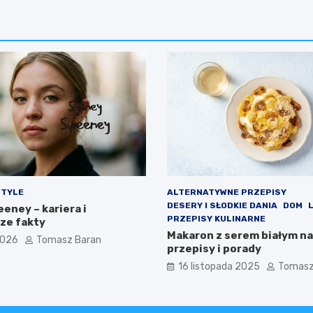
STYLE
ALTERNATYWNE PRZEPISY
DESERY I SŁODKIE DANIA
DOM
eney – kariera i
PRZEPISY KULINARNE
ze fakty
Makaron z serem białym na
2026
Tomasz Baran
przepisy i porady
16 listopada 2025
Tomasz