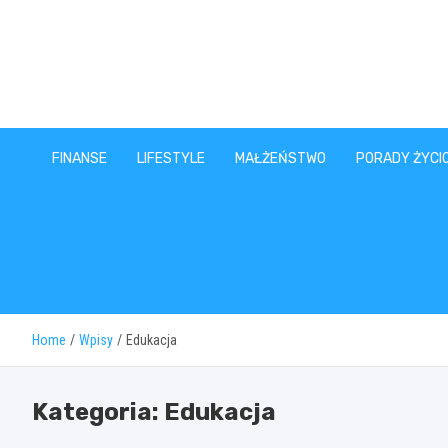
Skip
to
content
FINANSE
LIFESTYLE
MAŁŻEŃSTWO
PORADY ŻYCI
Home
Wpisy
Edukacja
Kategoria:
Edukacja