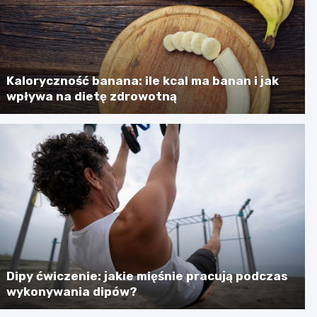
Kaloryczność banana: ile kcal ma banan i jak
wpływa na dietę zdrowotną
Dipy ćwiczenie: jakie mięśnie pracują podczas
wykonywania dipów?