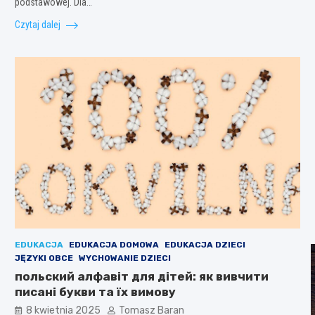
podstawowej. Dla…
Czytaj dalej
EDUKACJA
EDUKACJA DOMOWA
EDUKACJA DZIECI
JĘZYKI OBCE
WYCHOWANIE DZIECI
польский алфавіт для дітей: як вивчити
писані букви та їх вимову
8 kwietnia 2025
Tomasz Baran