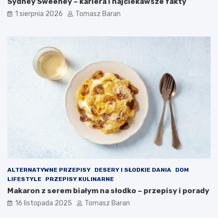
Sydney Sweeney – kariera i najciekawsze fakty
a
k
n
o
1 sierpnia 2026
Tomasz Baran
a
n
d
y
i
w
e
a
t
n
ę
i
z
a
d
d
r
i
o
p
w
ó
o
w
t
?
n
ą
ALTERNATYWNE PRZEPISY
DESERY I SŁODKIE DANIA
DOM
LIFESTYLE
PRZEPISY KULINARNE
Makaron z serem białym na słodko – przepisy i porady
16 listopada 2025
Tomasz Baran