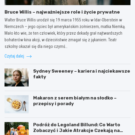
Bruce Willis – najważniejsze role i życie prywatne
Walter Bruce Willis urodził się 19 marca 1955 roku w Idar-Oberstein w
Niemczech – jego ojciec był amerykańskim żołnierzem, matka Niemką.
Mało kto wie, że ten człowiek, który przez dekady grał najtwardszych
bohaterów kina akcji, w dzieciństwie zmagał się z jąkaniem. Teatr
szkolny okazał się dla niego czymś…
Czytaj dalej
Sydney Sweeney – kariera i najciekawsze
fakty
Makaron z serem białym na słodko –
przepisy i porady
Podróż do Legoland Billund: Co Warto
Zobaczyć i Jakie Atrakcje Czekają na