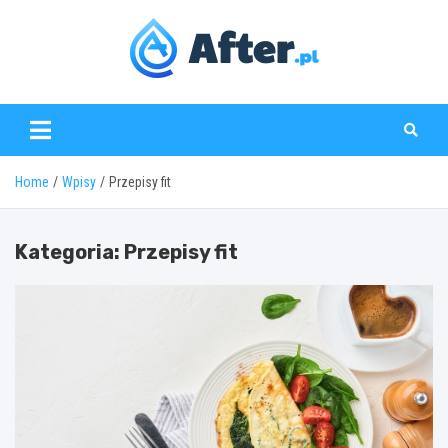
Skip
to
content
www.after.pl
Home
Wpisy
Przepisy fit
Kategoria:
Przepisy fit