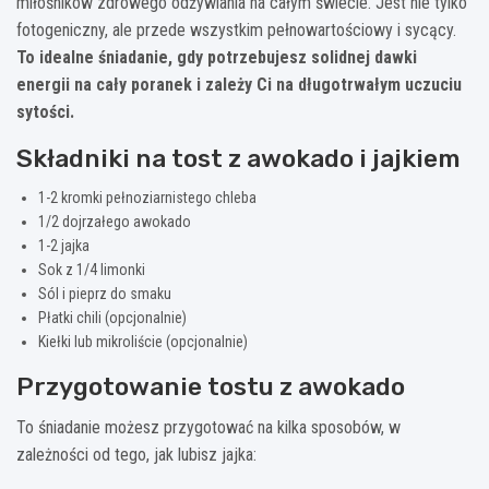
miłośników zdrowego odżywiania na całym świecie. Jest nie tylko
fotogeniczny, ale przede wszystkim pełnowartościowy i sycący.
To idealne śniadanie, gdy potrzebujesz solidnej dawki
energii na cały poranek i zależy Ci na długotrwałym uczuciu
sytości.
Składniki na tost z awokado i jajkiem
1-2 kromki pełnoziarnistego chleba
1/2 dojrzałego awokado
1-2 jajka
Sok z 1/4 limonki
Sól i pieprz do smaku
Płatki chili (opcjonalnie)
Kiełki lub mikroliście (opcjonalnie)
Przygotowanie tostu z awokado
To śniadanie możesz przygotować na kilka sposobów, w
zależności od tego, jak lubisz jajka: