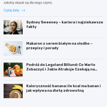
szkolny okazał się dla niego czymś…
Czytaj dalej
Sydney Sweeney – kariera i najciekawsze
fakty
Makaron z serem białym na słodko –
przepisy i porady
Podróż do Legoland Billund: Co Warto
Zobaczyć i Jakie Atrakcje Czekają na
Całą Rodzinę
Kaloryczność banana: ile kcal ma banan i
jak wpływa na dietę zdrowotną
K
D
a
i
l
p