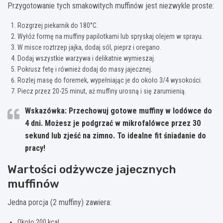
Przygotowanie tych smakowitych muffinów jest niezwykle proste:
Rozgrzej piekarnik do 180°C.
Wyłóż formę na muffiny papilotkami lub spryskaj olejem w sprayu.
W misce roztrzep jajka, dodaj sól, pieprz i oregano.
Dodaj wszystkie warzywa i delikatnie wymieszaj.
Pokrusz fetę i również dodaj do masy jajecznej.
Rozlej masę do foremek, wypełniając je do około 3/4 wysokości.
Piecz przez 20-25 minut, aż muffiny urosną i się zarumienią.
Wskazówka:
Przechowuj gotowe muffiny w lodówce do
4 dni. Możesz je podgrzać w mikrofalówce przez 30
sekund lub zjeść na zimno. To idealne fit śniadanie do
pracy!
Wartości odżywcze jajecznych
muffinów
Jedna porcja (2 muffiny) zawiera:
Około 200 kcal