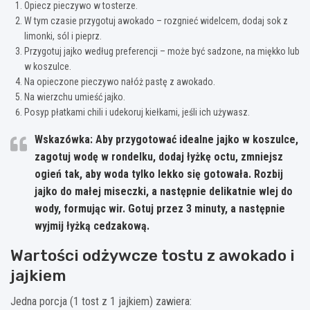
Opiecz pieczywo w tosterze.
W tym czasie przygotuj awokado – rozgnieć widelcem, dodaj sok z
limonki, sól i pieprz.
Przygotuj jajko według preferencji – może być sadzone, na miękko lub
w koszulce.
Na opieczone pieczywo nałóż pastę z awokado.
Na wierzchu umieść jajko.
Posyp płatkami chili i udekoruj kiełkami, jeśli ich używasz.
Wskazówka:
Aby przygotować idealne jajko w koszulce,
zagotuj wodę w rondelku, dodaj łyżkę octu, zmniejsz
ogień tak, aby woda tylko lekko się gotowała. Rozbij
jajko do małej miseczki, a następnie delikatnie wlej do
wody, formując wir. Gotuj przez 3 minuty, a następnie
wyjmij łyżką cedzakową.
Wartości odżywcze tostu z awokado i
jajkiem
Jedna porcja (1 tost z 1 jajkiem) zawiera: