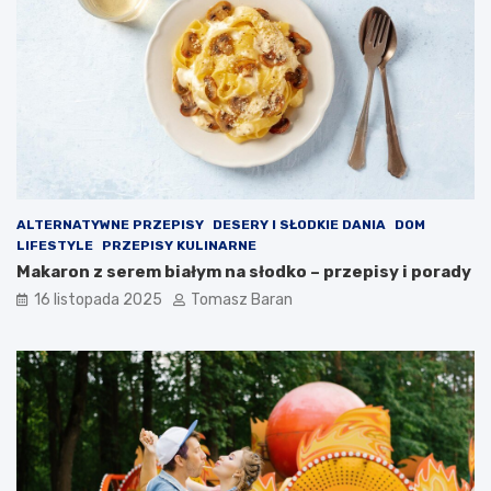
z
a
d
d
r
i
o
p
w
ó
o
w
t
?
n
ą
ALTERNATYWNE PRZEPISY
DESERY I SŁODKIE DANIA
DOM
LIFESTYLE
PRZEPISY KULINARNE
Makaron z serem białym na słodko – przepisy i porady
16 listopada 2025
Tomasz Baran