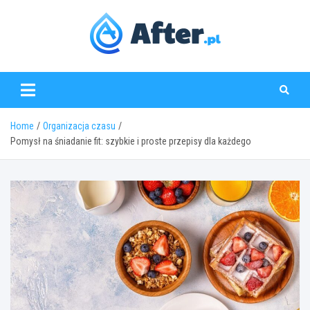
Skip
to
content
www.after.pl
Home
Organizacja czasu
Pomysł na śniadanie fit: szybkie i proste przepisy dla każdego