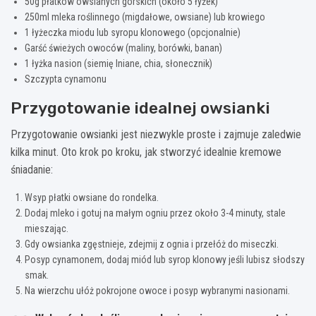
50g płatków owsianych górskich (około 5 łyżek)
250ml mleka roślinnego (migdałowe, owsiane) lub krowiego
1 łyżeczka miodu lub syropu klonowego (opcjonalnie)
Garść świeżych owoców (maliny, borówki, banan)
1 łyżka nasion (siemię lniane, chia, słonecznik)
Szczypta cynamonu
Przygotowanie idealnej owsianki
Przygotowanie owsianki jest niezwykle proste i zajmuje zaledwie
kilka minut. Oto krok po kroku, jak stworzyć idealnie kremowe
śniadanie:
Wsyp płatki owsiane do rondelka.
Dodaj mleko i gotuj na małym ogniu przez około 3-4 minuty, stale
mieszając.
Gdy owsianka zgęstnieje, zdejmij z ognia i przełóż do miseczki.
Posyp cynamonem, dodaj miód lub syrop klonowy jeśli lubisz słodszy
smak.
Na wierzchu ułóż pokrojone owoce i posyp wybranymi nasionami.