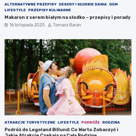
ALTERNATYWNE PRZEPISY
DESERY I SŁODKIE DANIA
DOM
LIFESTYLE
PRZEPISY KULINARNE
Makaron z serem białym na słodko – przepisy i porady
16 listopada 2025
Tomasz Baran
ATRAKCJE TURYSTYCZNE
LIFESTYLE
PODRÓŻE
RODZINA
Podróż do Legoland Billund: Co Warto Zobaczyć i
Jakie Atrakcje Czekają na Całą Rodzinę