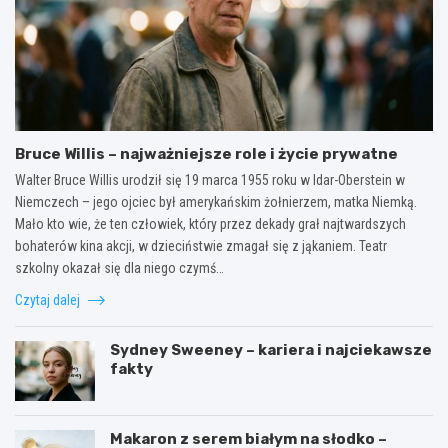
Bruce Willis – najważniejsze role i życie prywatne
Walter Bruce Willis urodził się 19 marca 1955 roku w Idar-Oberstein w
Niemczech – jego ojciec był amerykańskim żołnierzem, matka Niemką.
Mało kto wie, że ten człowiek, który przez dekady grał najtwardszych
bohaterów kina akcji, w dzieciństwie zmagał się z jąkaniem. Teatr
szkolny okazał się dla niego czymś…
Czytaj dalej
Sydney Sweeney – kariera i najciekawsze
fakty
Makaron z serem białym na słodko –