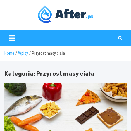
Skip
to
content
www.after.pl
Home
Wpisy
Przyrost masy ciała
Kategoria:
Przyrost masy ciała