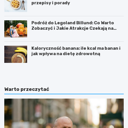
przepisy i porady
Podróż do Legoland Billund: Co Warto
Zobaczyć i Jakie Atrakcje Czekają na
Całą Rodzinę
Kaloryczność banana: ile kcal ma banan i
jak wpływa na dietę zdrowotną
K
D
a
i
l
p
o
y
r
ć
Warto przeczytać
y
w
c
i
z
c
n
z
o
e
ś
n
ć
i
b
e