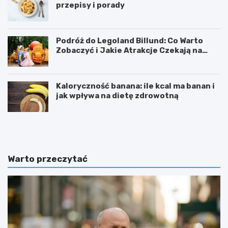
przepisy i porady
Podróż do Legoland Billund: Co Warto
Zobaczyć i Jakie Atrakcje Czekają na
Całą Rodzinę
Kaloryczność banana: ile kcal ma banan i
jak wpływa na dietę zdrowotną
K
D
a
i
l
p
o
y
r
ć
Warto przeczytać
y
w
c
i
z
c
n
z
o
e
ś
n
ć
i
b
e