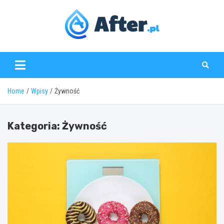
Skip
to
content
www.after.pl
Home
Wpisy
Żywność
Kategoria:
Żywność