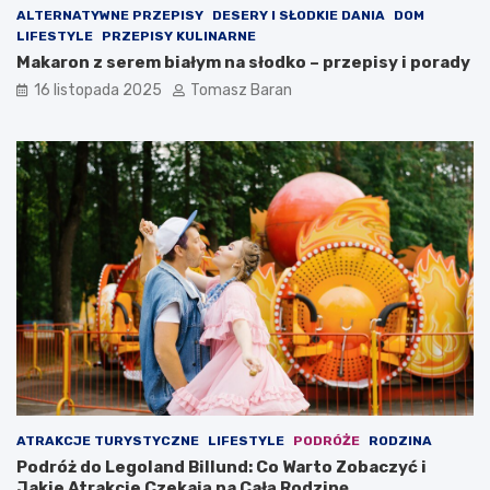
ALTERNATYWNE PRZEPISY
DESERY I SŁODKIE DANIA
DOM
LIFESTYLE
PRZEPISY KULINARNE
Makaron z serem białym na słodko – przepisy i porady
16 listopada 2025
Tomasz Baran
ATRAKCJE TURYSTYCZNE
LIFESTYLE
PODRÓŻE
RODZINA
Podróż do Legoland Billund: Co Warto Zobaczyć i
Jakie Atrakcje Czekają na Całą Rodzinę