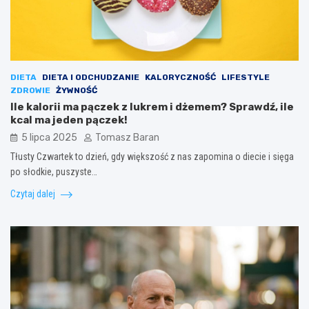
DIETA
DIETA I ODCHUDZANIE
KALORYCZNOŚĆ
LIFESTYLE
ZDROWIE
ŻYWNOŚĆ
Ile kalorii ma pączek z lukrem i dżemem? Sprawdź, ile
kcal ma jeden pączek!
5 lipca 2025
Tomasz Baran
Tłusty Czwartek to dzień, gdy większość z nas zapomina o diecie i sięga
po słodkie, puszyste…
Czytaj dalej