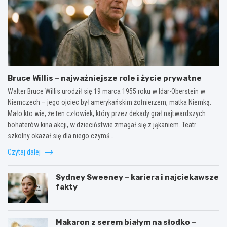
Bruce Willis – najważniejsze role i życie prywatne
Walter Bruce Willis urodził się 19 marca 1955 roku w Idar-Oberstein w
Niemczech – jego ojciec był amerykańskim żołnierzem, matka Niemką.
Mało kto wie, że ten człowiek, który przez dekady grał najtwardszych
bohaterów kina akcji, w dzieciństwie zmagał się z jąkaniem. Teatr
szkolny okazał się dla niego czymś…
Czytaj dalej
Sydney Sweeney – kariera i najciekawsze
fakty
Makaron z serem białym na słodko –