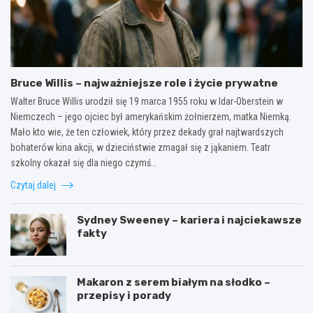
Bruce Willis – najważniejsze role i życie prywatne
Walter Bruce Willis urodził się 19 marca 1955 roku w Idar-Oberstein w
Niemczech – jego ojciec był amerykańskim żołnierzem, matka Niemką.
Mało kto wie, że ten człowiek, który przez dekady grał najtwardszych
bohaterów kina akcji, w dzieciństwie zmagał się z jąkaniem. Teatr
szkolny okazał się dla niego czymś…
Czytaj dalej
Sydney Sweeney – kariera i najciekawsze
fakty
Makaron z serem białym na słodko –
przepisy i porady