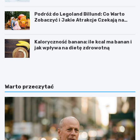
Podróż do Legoland Billund: Co Warto
Zobaczyć i Jakie Atrakcje Czekają na
Całą Rodzinę
Kaloryczność banana: ile kcal ma banan i
jak wpływa na dietę zdrowotną
K
D
a
i
l
p
o
y
r
ć
Warto przeczytać
y
w
c
i
z
c
n
z
o
e
ś
n
ć
i
b
e
a
:
n
j