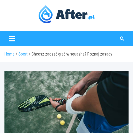
Skip
to
content
www.after.pl
Home
Sport
Chcesz zacząć grać w squasha? Poznaj zasady