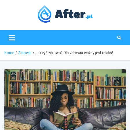
Skip
to
content
www.after.pl
Home
Zdrowie
Jak żyć zdrowo? Dla zdrowia ważny jest relaks!