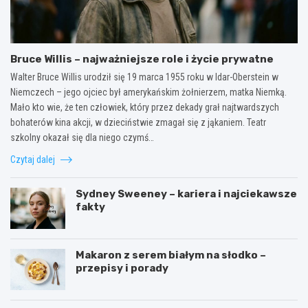
Bruce Willis – najważniejsze role i życie prywatne
Walter Bruce Willis urodził się 19 marca 1955 roku w Idar-Oberstein w
Niemczech – jego ojciec był amerykańskim żołnierzem, matka Niemką.
Mało kto wie, że ten człowiek, który przez dekady grał najtwardszych
bohaterów kina akcji, w dzieciństwie zmagał się z jąkaniem. Teatr
szkolny okazał się dla niego czymś…
Czytaj dalej
Sydney Sweeney – kariera i najciekawsze
fakty
Makaron z serem białym na słodko –
przepisy i porady