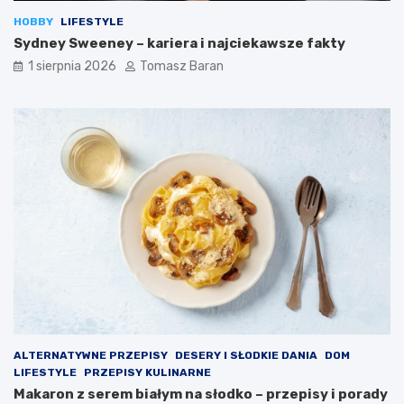
y
w
HOBBY
LIFESTYLE
w
y
Sydney Sweeney – kariera i najciekawsze fakty
a
k
n
o
1 sierpnia 2026
Tomasz Baran
a
n
d
y
i
w
e
a
t
n
ę
i
z
a
d
d
r
i
o
p
w
ó
o
w
t
?
n
ą
ALTERNATYWNE PRZEPISY
DESERY I SŁODKIE DANIA
DOM
LIFESTYLE
PRZEPISY KULINARNE
Makaron z serem białym na słodko – przepisy i porady