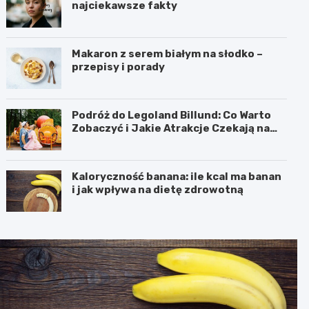
najciekawsze fakty
Makaron z serem białym na słodko –
przepisy i porady
Podróż do Legoland Billund: Co Warto
Zobaczyć i Jakie Atrakcje Czekają na
Całą Rodzinę
Kaloryczność banana: ile kcal ma banan
i jak wpływa na dietę zdrowotną