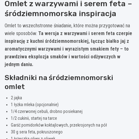
Omlet z warzywami i serem feta –
śródziemnomorska inspiracja
Omlet to wszechstronne śniadanie, które można przygotować na
wiele sposobów.
Ta wersja z warzywami i serem feta czerpie
inspirację z kuchni śródziemnomorskiej, łącząc białko jaj z
aromatycznymi warzywami i wyrazistym smakiem fety – to
prawdziwa eksplozja smaków i wartości odżywczych w
jednym daniu.
Składniki na śródziemnomorski
omlet
2 jajka
1 łyżka mleka (opcjonalnie)
1/4 czerwonej cebuli, drobno posiekanej
1/2 cukinii, startej na tarce
Garść pomidorków koktajlowych, przekrojonych na pół
30 g sera feta, pokruszonego
1 łyżeczka oliwy z oliwek