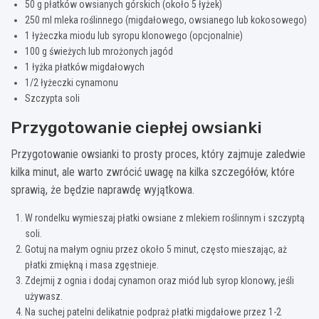
50 g płatków owsianych górskich (około 5 łyżek)
250 ml mleka roślinnego (migdałowego, owsianego lub kokosowego)
1 łyżeczka miodu lub syropu klonowego (opcjonalnie)
100 g świeżych lub mrożonych jagód
1 łyżka płatków migdałowych
1/2 łyżeczki cynamonu
Szczypta soli
Przygotowanie ciepłej owsianki
Przygotowanie owsianki to prosty proces, który zajmuje zaledwie
kilka minut, ale warto zwrócić uwagę na kilka szczegółów, które
sprawią, że będzie naprawdę wyjątkowa.
W rondelku wymieszaj płatki owsiane z mlekiem roślinnym i szczyptą
soli.
Gotuj na małym ogniu przez około 5 minut, często mieszając, aż
płatki zmiękną i masa zgęstnieje.
Zdejmij z ognia i dodaj cynamon oraz miód lub syrop klonowy, jeśli
używasz.
Na suchej patelni delikatnie podpraż płatki migdałowe przez 1-2