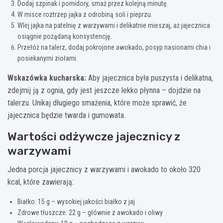
Dodaj szpinak i pomidory, smaż przez kolejną minutę.
W misce roztrzep jajka z odrobiną soli i pieprzu.
Wlej jajka na patelnię z warzywami i delikatnie mieszaj, aż jajecznica
osiągnie pożądaną konsystencję.
Przełóż na talerz, dodaj pokrojone awokado, posyp nasionami chia i
posiekanymi ziołami.
Wskazówka kucharska:
Aby jajecznica była puszysta i delikatna,
zdejmij ją z ognia, gdy jest jeszcze lekko płynna – dojdzie na
talerzu. Unikaj długiego smażenia, które może sprawić, że
jajecznica będzie twarda i gumowata.
Wartości odżywcze jajecznicy z
warzywami
Jedna porcja jajecznicy z warzywami i awokado to około 320
kcal, które zawierają:
Białko: 15 g – wysokiej jakości białko z jaj
Zdrowe tłuszcze: 22 g – głównie z awokado i oliwy