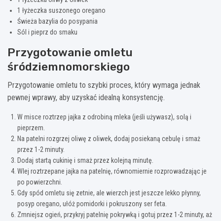
1 łyżeczka suszonego oregano
Świeża bazylia do posypania
Sól i pieprz do smaku
Przygotowanie omletu
śródziemnomorskiego
Przygotowanie omletu to szybki proces, który wymaga jednak
pewnej wprawy, aby uzyskać idealną konsystencję.
W misce roztrzep jajka z odrobiną mleka (jeśli używasz), solą i
pieprzem.
Na patelni rozgrzej oliwę z oliwek, dodaj posiekaną cebulę i smaż
przez 1-2 minuty.
Dodaj startą cukinię i smaż przez kolejną minutę.
Wlej roztrzepane jajka na patelnię, równomiernie rozprowadzając je
po powierzchni.
Gdy spód omletu się zetnie, ale wierzch jest jeszcze lekko płynny,
posyp oregano, ułóż pomidorki i pokruszony ser feta.
Zmniejsz ogień, przykryj patelnię pokrywką i gotuj przez 1-2 minuty, aż