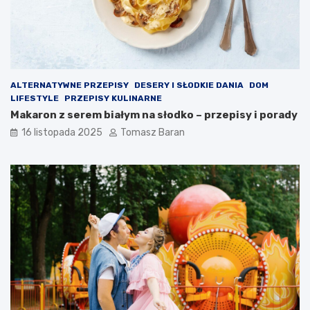
w
ó
o
w
t
?
n
ą
ALTERNATYWNE PRZEPISY
DESERY I SŁODKIE DANIA
DOM
LIFESTYLE
PRZEPISY KULINARNE
Makaron z serem białym na słodko – przepisy i porady
16 listopada 2025
Tomasz Baran