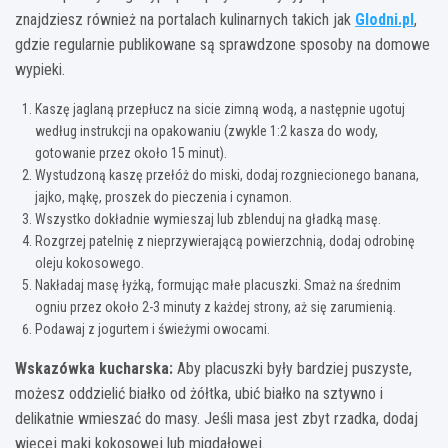
znajdziesz również na portalach kulinarnych takich jak
Glodni.pl
,
gdzie regularnie publikowane są sprawdzone sposoby na domowe
wypieki.
Kaszę jaglaną przepłucz na sicie zimną wodą, a następnie ugotuj
według instrukcji na opakowaniu (zwykle 1:2 kasza do wody,
gotowanie przez około 15 minut).
Wystudzoną kaszę przełóż do miski, dodaj rozgniecionego banana,
jajko, mąkę, proszek do pieczenia i cynamon.
Wszystko dokładnie wymieszaj lub zblenduj na gładką masę.
Rozgrzej patelnię z nieprzywierającą powierzchnią, dodaj odrobinę
oleju kokosowego.
Nakładaj masę łyżką, formując małe placuszki. Smaż na średnim
ogniu przez około 2-3 minuty z każdej strony, aż się zarumienią.
Podawaj z jogurtem i świeżymi owocami.
Wskazówka kucharska:
Aby placuszki były bardziej puszyste,
możesz oddzielić białko od żółtka, ubić białko na sztywno i
delikatnie wmieszać do masy. Jeśli masa jest zbyt rzadka, dodaj
więcej mąki kokosowej lub migdałowej.