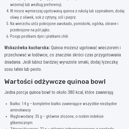
wrzenia) lub według preferencji.
W misce wymieszaj ugotowaną quinoa z rukolą lub szpinakiem, dodaj
oliwę z oliwek, sok z cytryny, sól i pieprz.
Na wierzchu ułóż pokrojone awokado, pomidorki, ogórka, obrane i
przekrojone na pół jajko.
Posyp pestkami dyni i płatkami chili.
Wskazówka kucharska:
Quinoa możesz ugotować wieczorem i
przechować w lodówce, co znacznie skróci czas przygotowania
śniadania. Jeśli lubisz bardziej wyraziste smaki, dodaj łyżeczkę
sosu tahini lub pesto.
Wartości odżywcze quinoa bowl
Jedna porcja quinoa bowl to około 380 kcal, które zawierają:
Białko: 14 g – kompletne białko zawierające wszystkie niezbędne
aminokwasy
Węglowodany: 35 g – głównie złożone, o niskim indeksie
glikemicznym
Zdrowe tłuszcze: 22 g – głównie jednonienasycone z awokado