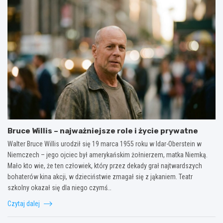
Bruce Willis – najważniejsze role i życie prywatne
Walter Bruce Willis urodził się 19 marca 1955 roku w Idar-Oberstein w
Niemczech – jego ojciec był amerykańskim żołnierzem, matka Niemką.
Mało kto wie, że ten człowiek, który przez dekady grał najtwardszych
bohaterów kina akcji, w dzieciństwie zmagał się z jąkaniem. Teatr
szkolny okazał się dla niego czymś…
Czytaj dalej