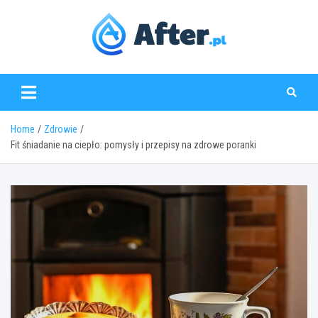
Skip
to
content
www.after.pl
Home
Zdrowie
Fit śniadanie na ciepło: pomysły i przepisy na zdrowe poranki