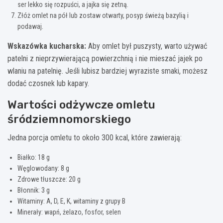
ser lekko się rozpuści, a jajka się zetną.
Złóż omlet na pół lub zostaw otwarty, posyp świeżą bazylią i
podawaj.
Wskazówka kucharska:
Aby omlet był puszysty, warto używać
patelni z nieprzywierającą powierzchnią i nie mieszać jajek po
wlaniu na patelnię. Jeśli lubisz bardziej wyraziste smaki, możesz
dodać czosnek lub kapary.
Wartości odżywcze omletu
śródziemnomorskiego
Jedna porcja omletu to około 300 kcal, które zawierają:
Białko: 18 g
Węglowodany: 8 g
Zdrowe tłuszcze: 20 g
Błonnik: 3 g
Witaminy: A, D, E, K, witaminy z grupy B
Minerały: wapń, żelazo, fosfor, selen