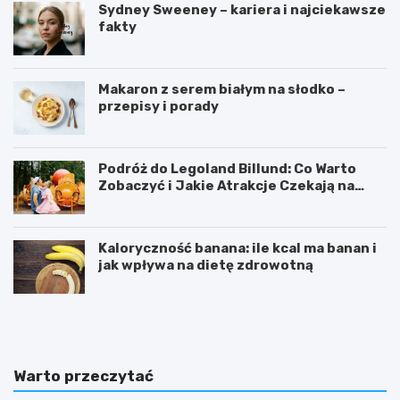
Sydney Sweeney – kariera i najciekawsze
fakty
Makaron z serem białym na słodko –
przepisy i porady
Podróż do Legoland Billund: Co Warto
Zobaczyć i Jakie Atrakcje Czekają na
Całą Rodzinę
Kaloryczność banana: ile kcal ma banan i
jak wpływa na dietę zdrowotną
K
D
a
i
l
p
o
y
r
ć
Warto przeczytać
y
w
c
i