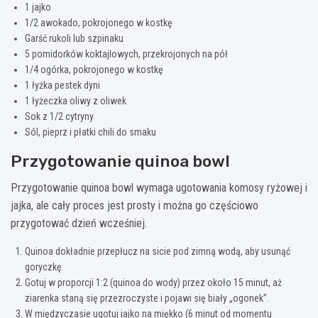
1 jajko
1/2 awokado, pokrojonego w kostkę
Garść rukoli lub szpinaku
5 pomidorków koktajlowych, przekrojonych na pół
1/4 ogórka, pokrojonego w kostkę
1 łyżka pestek dyni
1 łyżeczka oliwy z oliwek
Sok z 1/2 cytryny
Sól, pieprz i płatki chili do smaku
Przygotowanie quinoa bowl
Przygotowanie quinoa bowl wymaga ugotowania komosy ryżowej i
jajka, ale cały proces jest prosty i można go częściowo
przygotować dzień wcześniej.
Quinoa dokładnie przepłucz na sicie pod zimną wodą, aby usunąć
goryczkę.
Gotuj w proporcji 1:2 (quinoa do wody) przez około 15 minut, aż
ziarenka staną się przezroczyste i pojawi się biały „ogonek”.
W międzyczasie ugotuj jajko na miękko (6 minut od momentu