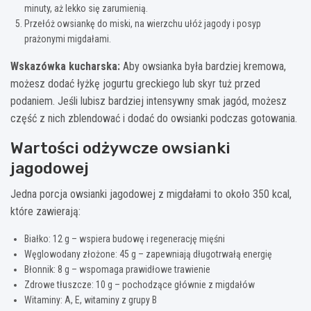
minuty, aż lekko się zarumienią.
Przełóż owsiankę do miski, na wierzchu ułóż jagody i posyp
prażonymi migdałami.
Wskazówka kucharska:
Aby owsianka była bardziej kremowa,
możesz dodać łyżkę jogurtu greckiego lub skyr tuż przed
podaniem. Jeśli lubisz bardziej intensywny smak jagód, możesz
część z nich zblendować i dodać do owsianki podczas gotowania.
Wartości odżywcze owsianki
jagodowej
Jedna porcja owsianki jagodowej z migdałami to około 350 kcal,
które zawierają:
Białko: 12 g – wspiera budowę i regenerację mięśni
Węglowodany złożone: 45 g – zapewniają długotrwałą energię
Błonnik: 8 g – wspomaga prawidłowe trawienie
Zdrowe tłuszcze: 10 g – pochodzące głównie z migdałów
Witaminy: A, E, witaminy z grupy B