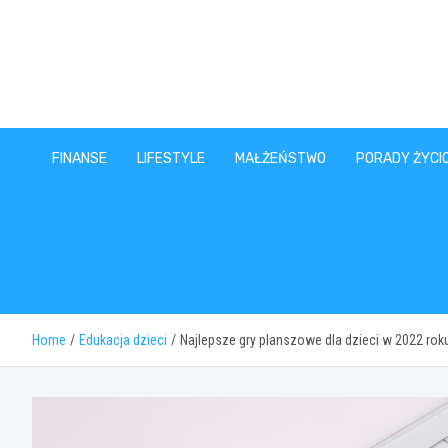
Skip
to
content
FINANSE
LIFESTYLE
MAŁŻEŃSTWO
PORADY ŻYCI
Home
Edukacja dzieci
Najlepsze gry planszowe dla dzieci w 2022 rok