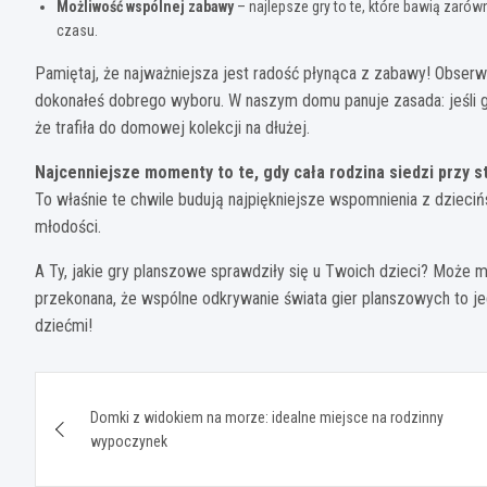
Możliwość wspólnej zabawy
– najlepsze gry to te, które bawią zarów
czasu.
Pamiętaj, że najważniejsza jest radość płynąca z zabawy! Obser
dokonałeś dobrego wyboru. W naszym domu panuje zasada: jeśli g
że trafiła do domowej kolekcji na dłużej.
Najcenniejsze momenty to te, gdy cała rodzina siedzi przy s
To właśnie te chwile budują najpiękniejsze wspomnienia z dzieci
młodości.
A Ty, jakie gry planszowe sprawdziły się u Twoich dzieci? Może 
przekonana, że wspólne odkrywanie świata gier planszowych to j
dziećmi!
Nawigacja
Domki z widokiem na morze: idealne miejsce na rodzinny
wpisu
wypoczynek