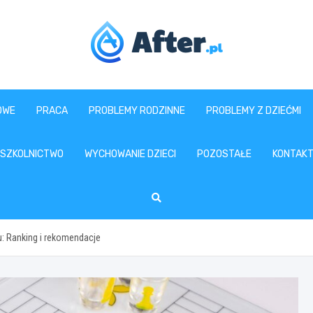
www.after.pl
OWE
PRACA
PROBLEMY RODZINNE
PROBLEMY Z DZIEĆMI
SZKOLNICTWO
WYCHOWANIE DZIECI
POZOSTAŁE
KONTAK
u: Ranking i rekomendacje