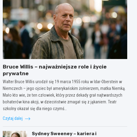
Bruce Willis – najważniejsze role i życie
prywatne
Walter Bruce Willis urodził się 19 marca 1955 roku w Idar-Oberstein w
Niemczech – jego ojciec był amerykańskim żołnierzem, matka Niemką.
Mało kto wie, że ten człowiek, który przez dekady grał najtwardszych
bohaterów kina akcji, w dzieciństwie zmagał się z jąkaniem. Teatr
szkolny okazał się dla niego czymś…
Czytaj dalej
Sydney Sweeney – kariera i