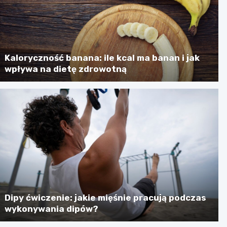
Kaloryczność banana: ile kcal ma banan i jak
wpływa na dietę zdrowotną
Dipy ćwiczenie: jakie mięśnie pracują podczas
wykonywania dipów?