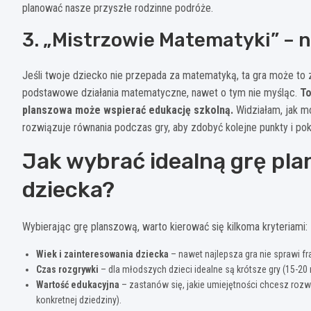
planować nasze przyszłe rodzinne podróże.
3. „Mistrzowie Matematyki” – 
Jeśli twoje dziecko nie przepada za matematyką, ta gra może to 
podstawowe działania matematyczne, nawet o tym nie myśląc.
To
planszowa może wspierać edukację szkolną.
Widziałam, jak m
rozwiązuje równania podczas gry, aby zdobyć kolejne punkty i po
Jak wybrać idealną grę pl
dziecka?
Wybierając grę planszową, warto kierować się kilkoma kryteriami:
Wiek i zainteresowania dziecka
– nawet najlepsza gra nie sprawi fraj
Czas rozgrywki
– dla młodszych dzieci idealne są krótsze gry (15-20
Wartość edukacyjna
– zastanów się, jakie umiejętności chcesz rozw
konkretnej dziedziny).