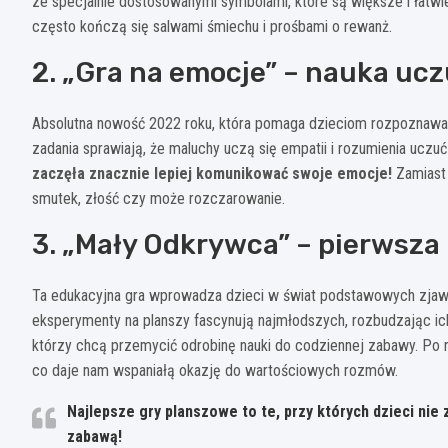
ze specjalnie dostosowanymi symbolami, które są większe i łatw
często kończą się salwami śmiechu i prośbami o rewanż.
2. „Gra na emocje” – nauka uc
Absolutna nowość 2022 roku, która pomaga dzieciom rozpoznawać
zadania sprawiają, że maluchy uczą się empatii i rozumienia uczuć
zaczęła znacznie lepiej komunikować swoje emocje!
Zamiast 
smutek, złość czy może rozczarowanie.
3. „Mały Odkrywca” – pierwsza
Ta edukacyjna gra wprowadza dzieci w świat podstawowych zjawis
eksperymenty na planszy fascynują najmłodszych, rozbudzając ich
którzy chcą przemycić odrobinę nauki do codziennej zabawy. Po 
co daje nam wspaniałą okazję do wartościowych rozmów.
Najlepsze gry planszowe to te, przy których dzieci nie
zabawą!