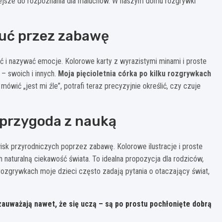
iejsze do rozpoznania dla maluchów. W naszym domu rozgrywki
zuć przez zabawę
 i nazywać emocje. Kolorowe karty z wyrazistymi minami i proste
 – swoich i innych.
Moja pięcioletnia córka po kilku rozgrywkach
mówić „jest mi źle”, potrafi teraz precyzyjnie określić, czy czuje
 przygoda z nauką
k przyrodniczych poprzez zabawę. Kolorowe ilustracje i proste
 naturalną ciekawość świata. To idealna propozycja dla rodziców,
rozgrywkach moje dzieci często zadają pytania o otaczający świat,
 zauważają nawet, że się uczą – są po prostu pochłonięte dobrą