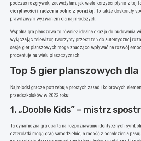
podczas rozgrywek, zauważyłam, jak wiele korzyści płynie z tej 
cierpliwości i radzenia sobie z porażką.
To także doskonały spo
prawdziwym wyzwaniem dla najmłodszych.
Wspólna gra planszowa to również idealna okazja do budowania wię
wyłączając telewizor, tworzymy przestrzeń do autentycznej rozm
sesje gier planszowych mogą znacząco wpływać na rozwój emocjon
procentuje na wielu płaszczyznach.
Top 5 gier planszowych dla 
Najmłodsi gracze potrzebują prostych zasad i kolorowych element
przedszkolaków w 2022 roku:
1. „Dooble Kids” – mistrz spos
Ta dynamiczna gra oparta na rozpoznawaniu identycznych symboli r
czterolatki mogą grać samodzielnie, a radość z odnalezienia pasu