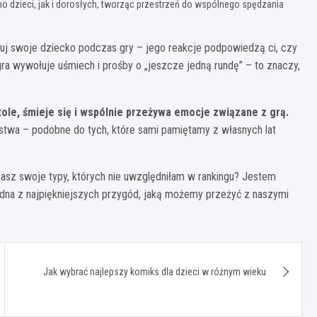
no dzieci, jak i dorosłych, tworząc przestrzeń do wspólnego spędzania
wuj swoje dziecko podczas gry – jego reakcje podpowiedzą ci, czy
ra wywołuje uśmiech i prośby o „jeszcze jedną rundę” – to znaczy,
tole, śmieje się i wspólnie przeżywa emocje związane z grą.
ństwa – podobne do tych, które sami pamiętamy z własnych lat
masz swoje typy, których nie uwzględniłam w rankingu? Jestem
edna z najpiękniejszych przygód, jaką możemy przeżyć z naszymi
Jak wybrać najlepszy komiks dla dzieci w różnym wieku