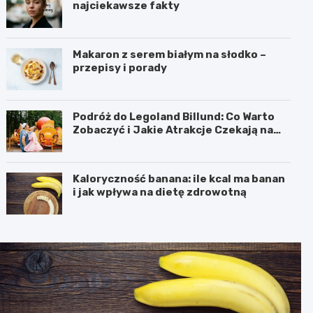
najciekawsze fakty
Makaron z serem białym na słodko –
przepisy i porady
Podróż do Legoland Billund: Co Warto
Zobaczyć i Jakie Atrakcje Czekają na
Całą Rodzinę
Kaloryczność banana: ile kcal ma banan
i jak wpływa na dietę zdrowotną