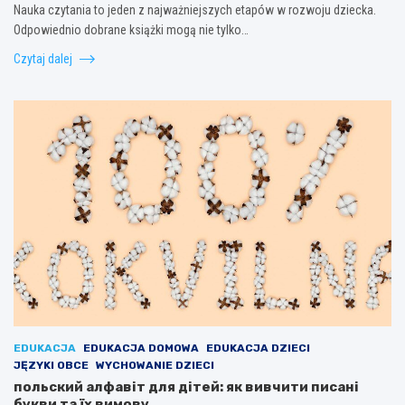
Nauka czytania to jeden z najważniejszych etapów w rozwoju dziecka.
Odpowiednio dobrane książki mogą nie tylko…
Czytaj dalej
EDUKACJA
EDUKACJA DOMOWA
EDUKACJA DZIECI
JĘZYKI OBCE
WYCHOWANIE DZIECI
польский алфавіт для дітей: як вивчити писані
букви та їх вимову