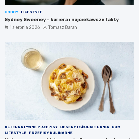
ł
s
y
w
HOBBY
LIFESTYLE
w
y
Sydney Sweeney – kariera i najciekawsze fakty
a
k
n
o
1 sierpnia 2026
Tomasz Baran
a
n
d
y
i
w
e
a
t
n
ę
i
z
a
d
d
r
i
o
p
w
ó
o
w
t
?
n
ą
ALTERNATYWNE PRZEPISY
DESERY I SŁODKIE DANIA
DOM
LIFESTYLE
PRZEPISY KULINARNE