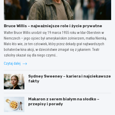
Bruce Willis – najważniejsze role i życie prywatne
Walter Bruce Willis urodził się 19 marca 1955 roku w Idar-Oberstein w
Niemczech – jego ojciec był amerykańskim żołnierzem, matka Niemką.
Mało kto wie, że ten człowiek, który przez dekady grał najtwardszych
bohaterów kina akcji, w dzieciństwie zmagał się z jąkaniem. Teatr
szkolny okazał się dla niego czymś…
Czytaj dalej
Sydney Sweeney – kariera i najciekawsze
fakty
Makaron z serem białym na słodko –
przepisy i porady