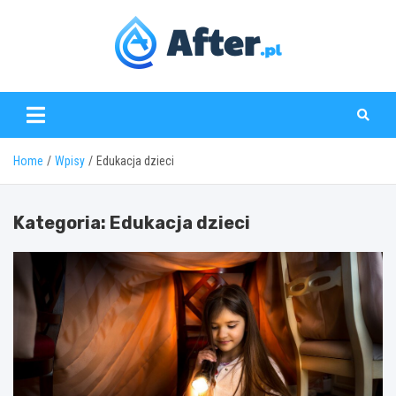
Skip
to
content
www.after.pl
Home
Wpisy
Edukacja dzieci
Kategoria:
Edukacja dzieci