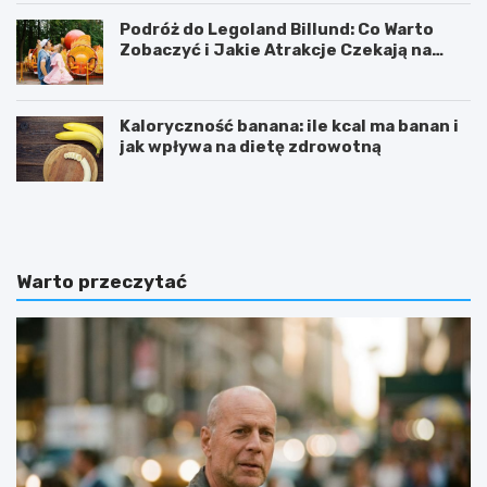
Podróż do Legoland Billund: Co Warto
Zobaczyć i Jakie Atrakcje Czekają na
Całą Rodzinę
Kaloryczność banana: ile kcal ma banan i
jak wpływa na dietę zdrowotną
K
D
a
i
l
p
o
y
r
ć
Warto przeczytać
y
w
c
i
z
c
n
z
o
e
ś
n
ć
i
b
e
a
:
n
j