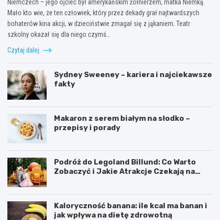
Niemczech – jego ojciec był amerykańskim żołnierzem, matka Niemką.
Mało kto wie, że ten człowiek, który przez dekady grał najtwardszych
bohaterów kina akcji, w dzieciństwie zmagał się z jąkaniem. Teatr
szkolny okazał się dla niego czymś…
Czytaj dalej
Sydney Sweeney – kariera i najciekawsze
fakty
Makaron z serem białym na słodko –
przepisy i porady
Podróż do Legoland Billund: Co Warto
Zobaczyć i Jakie Atrakcje Czekają na
Całą Rodzinę
Kaloryczność banana: ile kcal ma banan i
jak wpływa na dietę zdrowotną