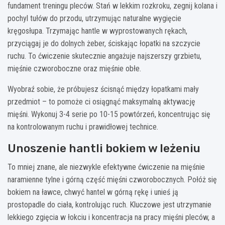
fundament treningu pleców. Stań w lekkim rozkroku, zegnij kolana i
pochyl tułów do przodu, utrzymując naturalne wygięcie
kręgosłupa. Trzymając hantle w wyprostowanych rękach,
przyciągaj je do dolnych żeber, ściskając łopatki na szczycie
ruchu. To ćwiczenie skutecznie angażuje najszerszy grzbietu,
mięśnie czworoboczne oraz mięśnie obłe.
Wyobraź sobie, że próbujesz ścisnąć między łopatkami mały
przedmiot – to pomoże ci osiągnąć maksymalną aktywację
mięśni. Wykonuj 3-4 serie po 10-15 powtórzeń, koncentrując się
na kontrolowanym ruchu i prawidłowej technice.
Unoszenie hantli bokiem w leżeniu
To mniej znane, ale niezwykle efektywne ćwiczenie na mięśnie
naramienne tylne i górną część mięśni czworobocznych. Połóż się
bokiem na ławce, chwyć hantel w górną rękę i unieś ją
prostopadle do ciała, kontrolując ruch. Kluczowe jest utrzymanie
lekkiego zgięcia w łokciu i koncentracja na pracy mięśni pleców, a