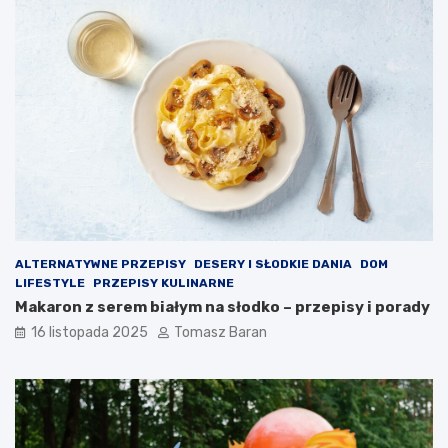
e
a
t
n
ę
i
z
a
d
d
r
i
o
p
w
ó
o
w
t
?
n
ą
ALTERNATYWNE PRZEPISY
DESERY I SŁODKIE DANIA
DOM
LIFESTYLE
PRZEPISY KULINARNE
Makaron z serem białym na słodko – przepisy i porady
16 listopada 2025
Tomasz Baran