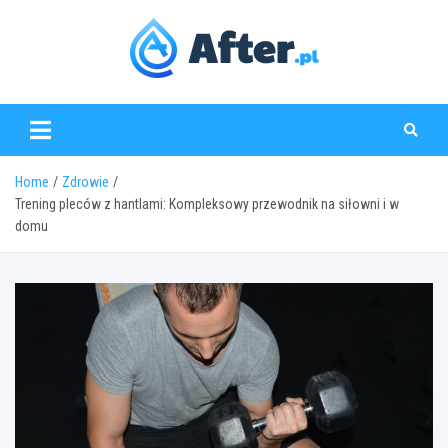
Skip
to
content
www.after.pl
Home
Zdrowie
Trening pleców z hantlami: Kompleksowy przewodnik na siłowni i w
domu