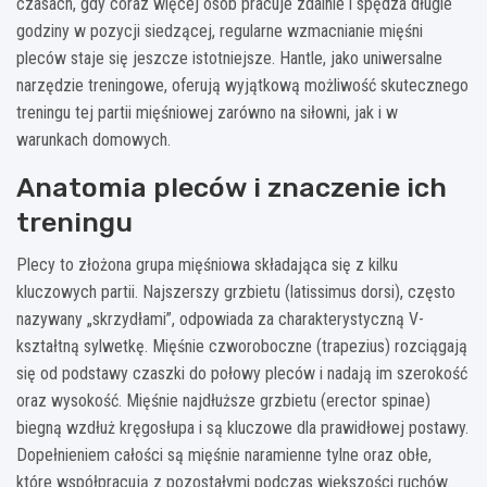
czasach, gdy coraz więcej osób pracuje zdalnie i spędza długie
godziny w pozycji siedzącej, regularne wzmacnianie mięśni
pleców staje się jeszcze istotniejsze. Hantle, jako uniwersalne
narzędzie treningowe, oferują wyjątkową możliwość skutecznego
treningu tej partii mięśniowej zarówno na siłowni, jak i w
warunkach domowych.
Anatomia pleców i znaczenie ich
treningu
Plecy to złożona grupa mięśniowa składająca się z kilku
kluczowych partii. Najszerszy grzbietu (latissimus dorsi), często
nazywany „skrzydłami”, odpowiada za charakterystyczną V-
kształtną sylwetkę. Mięśnie czworoboczne (trapezius) rozciągają
się od podstawy czaszki do połowy pleców i nadają im szerokość
oraz wysokość. Mięśnie najdłuższe grzbietu (erector spinae)
biegną wzdłuż kręgosłupa i są kluczowe dla prawidłowej postawy.
Dopełnieniem całości są mięśnie naramienne tylne oraz obłe,
które współpracują z pozostałymi podczas większości ruchów.