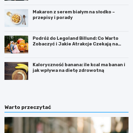
Makaron z serem białym na słodko –
przepisy i porady
Podróż do Legoland Billund: Co Warto
Zobaczyć i Jakie Atrakcje Czekają na
Całą Rodzinę
Kaloryczność banana: ile kcal ma banan i
jak wpływa na dietę zdrowotną
K
D
a
i
l
p
o
y
r
ć
Warto przeczytać
y
w
c
i
z
c
n
z
o
e