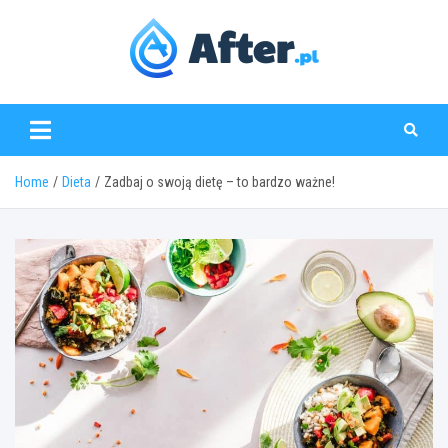
Skip
to
content
www.after.pl
Home
Dieta
Zadbaj o swoją dietę – to bardzo ważne!