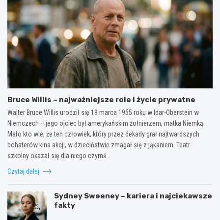
Bruce Willis – najważniejsze role i życie prywatne
Walter Bruce Willis urodził się 19 marca 1955 roku w Idar-Oberstein w
Niemczech – jego ojciec był amerykańskim żołnierzem, matka Niemką.
Mało kto wie, że ten człowiek, który przez dekady grał najtwardszych
bohaterów kina akcji, w dzieciństwie zmagał się z jąkaniem. Teatr
szkolny okazał się dla niego czymś…
Czytaj dalej
Sydney Sweeney – kariera i najciekawsze
fakty