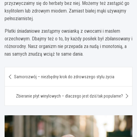
przyzwyczaimy się do herbaty bez niej. Możemy też zastąpić go
ksylitolem lub zdrowym miodem. Zamiast białej mąki używajmy
pełnoziarnistej.
Płatki śniadaniowe zastąpmy owsianką z owocami i masłem
orzechowym. Dbajmy też o to, by każdy posiłek był zbilansowany i
różnorodny. Nasz organizm nie przepada za nudą i monotonią, a
nas samych znudzą wciąż te same dania.
Nawigacja
Samorozwój – niezbędny krok do zdrowszego stylu życia
wpisu
Zbieranie płyt winylowych – dlaczego jest dziś tak popularne?