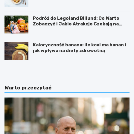
Podróż do Legoland Billund: Co Warto
Zobaczyć i Jakie Atrakcje Czekają na
Całą Rodzinę
Kaloryczność banana: ile kcal ma banan i
jak wpływa na dietę zdrowotną
K
D
a
i
l
p
o
y
r
ć
Warto przeczytać
y
w
c
i
z
c
n
z
o
e
ś
n
ć
i
b
e
a
: