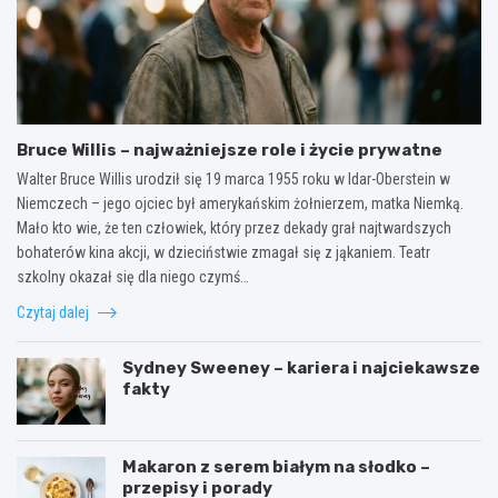
Bruce Willis – najważniejsze role i życie prywatne
Walter Bruce Willis urodził się 19 marca 1955 roku w Idar-Oberstein w
Niemczech – jego ojciec był amerykańskim żołnierzem, matka Niemką.
Mało kto wie, że ten człowiek, który przez dekady grał najtwardszych
bohaterów kina akcji, w dzieciństwie zmagał się z jąkaniem. Teatr
szkolny okazał się dla niego czymś…
Czytaj dalej
Sydney Sweeney – kariera i najciekawsze
fakty
Makaron z serem białym na słodko –
przepisy i porady