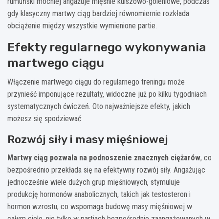
rumuński mocniej angażuje mięśnie kulszowo-goleniowe, podczas
gdy klasyczny martwy ciąg bardziej równomiernie rozkłada
obciążenie między wszystkie wymienione partie.
Efekty regularnego wykonywania
martwego ciągu
Włączenie martwego ciągu do regularnego treningu może
przynieść imponujące rezultaty, widoczne już po kilku tygodniach
systematycznych ćwiczeń. Oto najważniejsze efekty, jakich
możesz się spodziewać:
Rozwój siły i masy mięśniowej
Martwy ciąg pozwala na podnoszenie znacznych ciężarów
, co
bezpośrednio przekłada się na efektywny rozwój siły. Angażując
jednocześnie wiele dużych grup mięśniowych, stymuluje
produkcję hormonów anabolicznych, takich jak testosteron i
hormon wzrostu, co wspomaga budowę masy mięśniowej w
całym ciele, nie tylko w partiach bezpośrednio zaangażowanych w