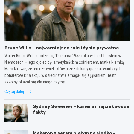
Bruce Willis – najważniejsze role i życie prywatne
Walter Bruce Willis urodził się 19 marca 1955 roku w Idar-Oberstein w
Niemczech – jego ojciec był amerykańskim żołnierzem, matka Niemką.
Mało kto wie, że ten człowiek, który przez dekady grał najtwardszych
bohaterów kina akcji, w dzieciństwie zmagał się z jąkaniem. Teatr
szkolny okazał się dla niego czymś…
Czytaj dalej
Sydney Sweeney – kariera i najciekawsze
fakty
Makaron z serem białym na słodko –