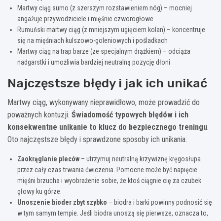
Martwy ciąg sumo (z szerszym rozstawieniem nóg) – mocniej
angażuje przywodziciele i mięśnie czworogłowe
Rumuński martwy ciąg (z mniejszym ugięciem kolan) – koncentruje
się na mięśniach kulszowo-goleniowych i pośladkach
Martwy ciąg na trap barze (ze specjalnym drążkiem) – odciąża
nadgarstki i umożliwia bardziej neutralną pozycję dłoni
Najczęstsze błędy i jak ich unikać
Martwy ciąg, wykonywany nieprawidłowo, może prowadzić do
poważnych kontuzji.
Świadomość typowych błędów i ich
konsekwentne unikanie to klucz do bezpiecznego treningu
.
Oto najczęstsze błędy i sprawdzone sposoby ich unikania:
Zaokrąglanie pleców
– utrzymuj neutralną krzywiznę kręgosłupa
przez cały czas trwania ćwiczenia. Pomocne może być napięcie
mięśni brzucha i wyobrażenie sobie, że ktoś ciągnie cię za czubek
głowy ku górze.
Unoszenie bioder zbyt szybko
– biodra i barki powinny podnosić się
w tym samym tempie. Jeśli biodra unoszą się pierwsze, oznacza to,