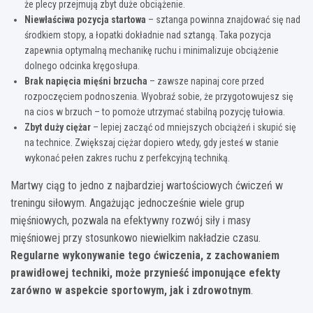
że plecy przejmują zbyt duże obciążenie.
Niewłaściwa pozycja startowa
– sztanga powinna znajdować się nad
środkiem stopy, a łopatki dokładnie nad sztangą. Taka pozycja
zapewnia optymalną mechanikę ruchu i minimalizuje obciążenie
dolnego odcinka kręgosłupa.
Brak napięcia mięśni brzucha
– zawsze napinaj core przed
rozpoczęciem podnoszenia. Wyobraź sobie, że przygotowujesz się
na cios w brzuch – to pomoże utrzymać stabilną pozycję tułowia.
Zbyt duży ciężar
– lepiej zacząć od mniejszych obciążeń i skupić się
na technice. Zwiększaj ciężar dopiero wtedy, gdy jesteś w stanie
wykonać pełen zakres ruchu z perfekcyjną techniką.
Martwy ciąg to jedno z najbardziej wartościowych ćwiczeń w
treningu siłowym. Angażując jednocześnie wiele grup
mięśniowych, pozwala na efektywny rozwój siły i masy
mięśniowej przy stosunkowo niewielkim nakładzie czasu.
Regularne wykonywanie tego ćwiczenia, z zachowaniem
prawidłowej techniki, może przynieść imponujące efekty
zarówno w aspekcie sportowym, jak i zdrowotnym
.