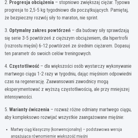
2.
Progresja obciążenia
– stopniowo zwiększaj ciężar. Typowa
progresja to 2,5-5 kg tygodniowo dla początkujących. Pamiętaj,
że bezpieczny rozwój siły to maraton, nie sprint.
3.
Optymalny zakres powtórzeń
– dla budowy siły sprawdzają
się serie 3-5 powtórzeń z cięższym obciążeniem, dla hipertrofii
(rozrostu mięśni) 6-12 powtórzeń ze średnim ciężarem. Dopasuj
ten parametr do swoich celów treningowych.
4.
Częstotliwość
– dla większości osób wystarczy wykonywanie
martwego ciągu 1-2 razy w tygodniu, dając mięśniom odpowiedni
czas na regenerację. Zaawansowani zawodnicy mogą
eksperymentować z wyższą częstotliwością, ale przy mniejszej
intensywności.
5.
Warianty ćwiczenia
– rozważ różne odmiany martwego ciągu,
aby kompleksowo rozwijać wszystkie zaangażowane mięśnie:
Martwy ciąg klasyczny (konwencjonalny) – podstawowa wersja
angażująca równomiernie większość mięśni