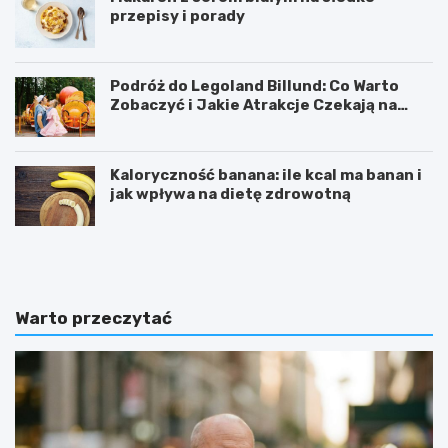
przepisy i porady
Podróż do Legoland Billund: Co Warto
Zobaczyć i Jakie Atrakcje Czekają na
Całą Rodzinę
Kaloryczność banana: ile kcal ma banan i
jak wpływa na dietę zdrowotną
K
D
a
i
l
p
o
y
r
ć
Warto przeczytać
y
w
c
i
z
c
n
z
o
e
ś
n
ć
i