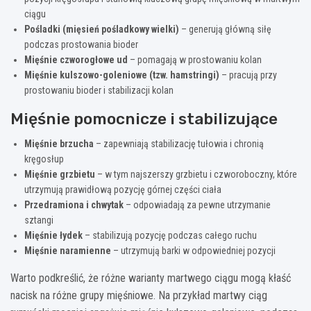
ciągu
Pośladki (mięsień pośladkowy wielki)
– generują główną siłę
podczas prostowania bioder
Mięśnie czworogłowe ud
– pomagają w prostowaniu kolan
Mięśnie kulszowo-goleniowe (tzw. hamstringi)
– pracują przy
prostowaniu bioder i stabilizacji kolan
Mięśnie pomocnicze i stabilizujące
Mięśnie brzucha
– zapewniają stabilizację tułowia i chronią
kręgosłup
Mięśnie grzbietu
– w tym najszerszy grzbietu i czworoboczny, które
utrzymują prawidłową pozycję górnej części ciała
Przedramiona i chwytak
– odpowiadają za pewne utrzymanie
sztangi
Mięśnie łydek
– stabilizują pozycję podczas całego ruchu
Mięśnie naramienne
– utrzymują barki w odpowiedniej pozycji
Warto podkreślić, że różne warianty martwego ciągu mogą kłaść
nacisk na różne grupy mięśniowe. Na przykład martwy ciąg