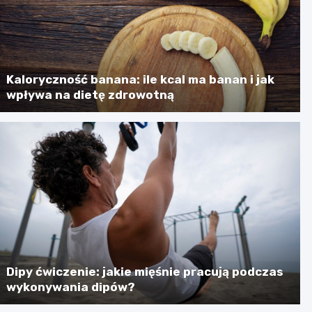
Kaloryczność banana: ile kcal ma banan i jak
wpływa na dietę zdrowotną
Dipy ćwiczenie: jakie mięśnie pracują podczas
wykonywania dipów?