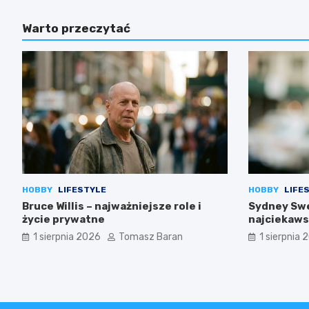
Warto przeczytać
HOBBY
LIFESTYLE
HOBBY
LIFE
Bruce Willis – najważniejsze role i
Sydney Swe
życie prywatne
najciekaws
1 sierpnia 2026
Tomasz Baran
1 sierpnia 