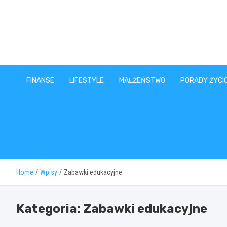
Skip
to
content
FINANSE
LIFESTYLE
MAŁŻEŃSTWO
PORADY ŻYCI
Home
Wpisy
Zabawki edukacyjne
Kategoria:
Zabawki edukacyjne