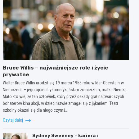
Bruce Willis – najważniejsze role i życie
prywatne
Walter Bruce Willis urodził się 19 marca 1955 roku w Idar-Oberstein w
Niemczech – jego ojciec był amerykańskim żołnierzem, matka Niemką.
Mało kto wie, że ten człowiek, który przez dekady grał najtwardszych
bohaterów kina akcji, w dzieciństwie zmagał się z jąkaniem. Teatr
szkolny okazał się dla niego czymś…
Czytaj dalej
Sydney Sweeney – kariera i