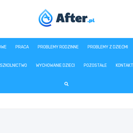
www.after.pl
OWE
PRACA
PROBLEMY RODZINNE
PROBLEMY Z DZIEĆMI
SZKOLNICTWO
WYCHOWANIE DZIECI
POZOSTAŁE
KONTAK