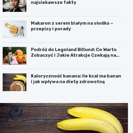
najciekawsze fakty
Makaron z serem białym na słodko –
przepisy i porady
Podróż do Legoland Billund: Co Warto
Zobaczyć i Jakie Atrakcje Czekają na
Całą Rodzinę
Kaloryczność banana: ile kcal ma banan
i jak wpływa na dietę zdrowotną