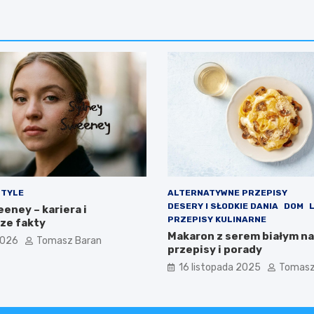
STYLE
ALTERNATYWNE PRZEPISY
DESERY I SŁODKIE DANIA
DOM
eney – kariera i
PRZEPISY KULINARNE
ze fakty
Makaron z serem białym na
2026
Tomasz Baran
przepisy i porady
16 listopada 2025
Tomasz