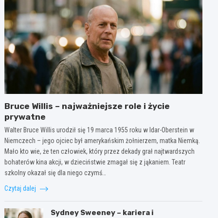
Bruce Willis – najważniejsze role i życie
prywatne
Walter Bruce Willis urodził się 19 marca 1955 roku w Idar-Oberstein w
Niemczech – jego ojciec był amerykańskim żołnierzem, matka Niemką.
Mało kto wie, że ten człowiek, który przez dekady grał najtwardszych
bohaterów kina akcji, w dzieciństwie zmagał się z jąkaniem. Teatr
szkolny okazał się dla niego czymś…
Czytaj dalej
Sydney Sweeney – kariera i