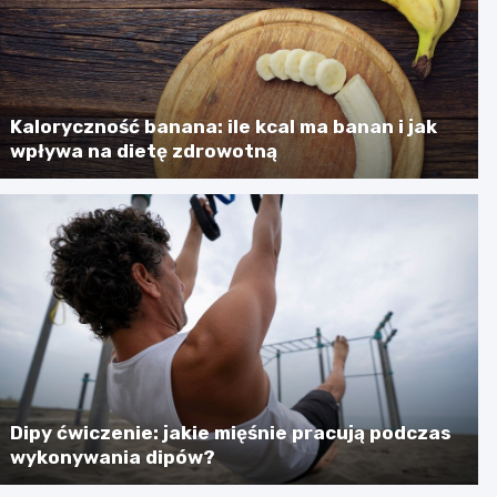
Kaloryczność banana: ile kcal ma banan i jak
wpływa na dietę zdrowotną
Dipy ćwiczenie: jakie mięśnie pracują podczas
wykonywania dipów?