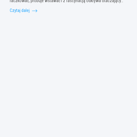
raczkować, próbuje wstawać i z fascynacją odkrywa otaczający…
Czytaj dalej