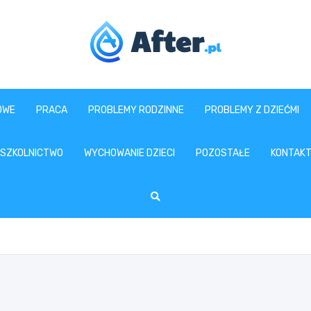
www.after.pl
OWE
PRACA
PROBLEMY RODZINNE
PROBLEMY Z DZIEĆMI
SZKOLNICTWO
WYCHOWANIE DZIECI
POZOSTAŁE
KONTAK