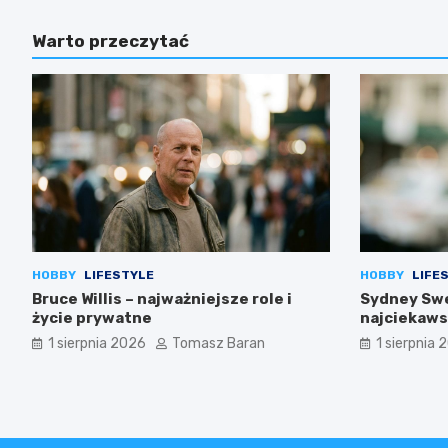
Warto przeczytać
HOBBY
LIFESTYLE
HOBBY
LIFE
Bruce Willis – najważniejsze role i
Sydney Swe
życie prywatne
najciekaws
1 sierpnia 2026
Tomasz Baran
1 sierpnia 