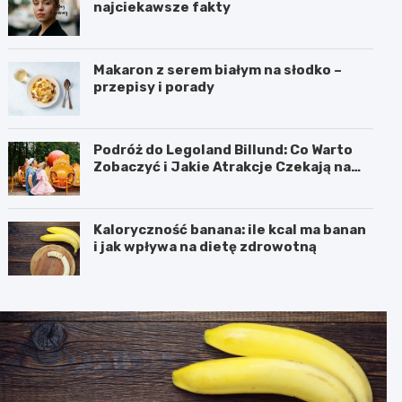
najciekawsze fakty
Makaron z serem białym na słodko –
przepisy i porady
Podróż do Legoland Billund: Co Warto
Zobaczyć i Jakie Atrakcje Czekają na
Całą Rodzinę
Kaloryczność banana: ile kcal ma banan
i jak wpływa na dietę zdrowotną