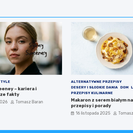
STYLE
ALTERNATYWNE PRZEPISY
DESERY I SŁODKIE DANIA
DOM
eney – kariera i
PRZEPISY KULINARNE
ze fakty
Makaron z serem białym na
2026
Tomasz Baran
przepisy i porady
16 listopada 2025
Tomasz