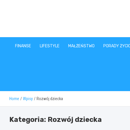
Skip
to
content
FINANSE
LIFESTYLE
MAŁŻEŃSTWO
PORADY ŻYCI
Home
Wpisy
Rozwój dziecka
Kategoria:
Rozwój dziecka