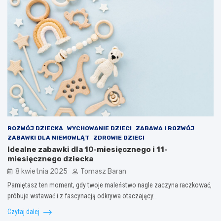
ROZWÓJ DZIECKA
WYCHOWANIE DZIECI
ZABAWA I ROZWÓJ
ZABAWKI DLA NIEMOWLĄT
ZDROWIE DZIECI
Idealne zabawki dla 10-miesięcznego i 11-
miesięcznego dziecka
8 kwietnia 2025
Tomasz Baran
Pamiętasz ten moment, gdy twoje maleństwo nagle zaczyna raczkować,
próbuje wstawać i z fascynacją odkrywa otaczający…
Czytaj dalej