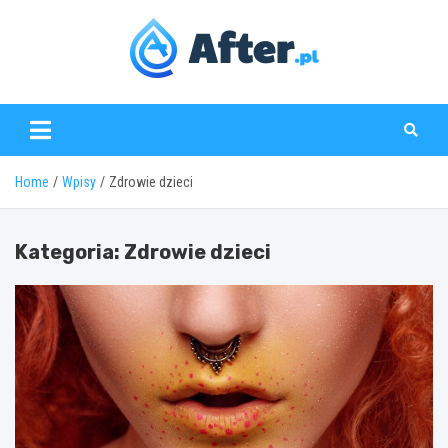
Skip
to
content
www.after.pl
Home
Wpisy
Zdrowie dzieci
Kategoria:
Zdrowie dzieci