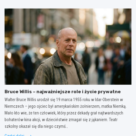
Bruce Willis – najważniejsze role i życie prywatne
Walter Bruce Willis urodził się 19 marca 1955 roku w Idar-Oberstein w
Niemczech – jego ojciec był amerykańskim żołnierzem, matka Niemką.
Mało kto wie, że ten człowiek, który przez dekady grał najtwardszych
bohaterów kina akcji, w dzieciństwie zmagał się z jąkaniem. Teatr
szkolny okazał się dla niego czymś…
Czytaj dalej