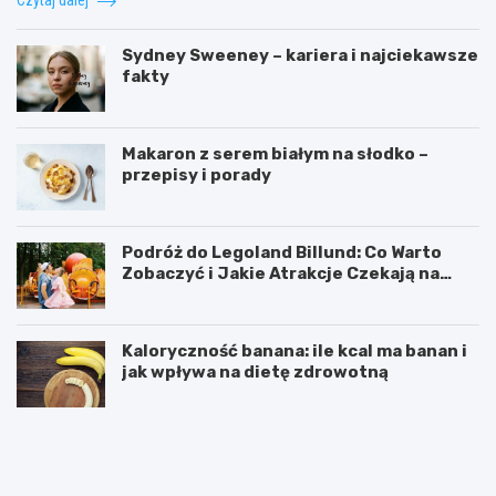
Sydney Sweeney – kariera i najciekawsze
fakty
Makaron z serem białym na słodko –
przepisy i porady
Podróż do Legoland Billund: Co Warto
Zobaczyć i Jakie Atrakcje Czekają na
Całą Rodzinę
Kaloryczność banana: ile kcal ma banan i
jak wpływa na dietę zdrowotną
K
D
a
i
l
p
o
y
r
ć