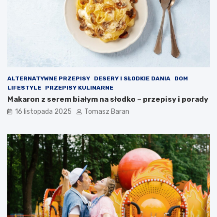
r
i
o
p
w
ó
o
w
t
?
n
ą
ALTERNATYWNE PRZEPISY
DESERY I SŁODKIE DANIA
DOM
LIFESTYLE
PRZEPISY KULINARNE
Makaron z serem białym na słodko – przepisy i porady
16 listopada 2025
Tomasz Baran