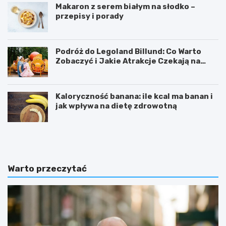
Makaron z serem białym na słodko –
przepisy i porady
Podróż do Legoland Billund: Co Warto
Zobaczyć i Jakie Atrakcje Czekają na
Całą Rodzinę
Kaloryczność banana: ile kcal ma banan i
jak wpływa na dietę zdrowotną
K
D
a
i
l
p
o
y
r
ć
Warto przeczytać
y
w
c
i
z
c
n
z
o
e
ś
n