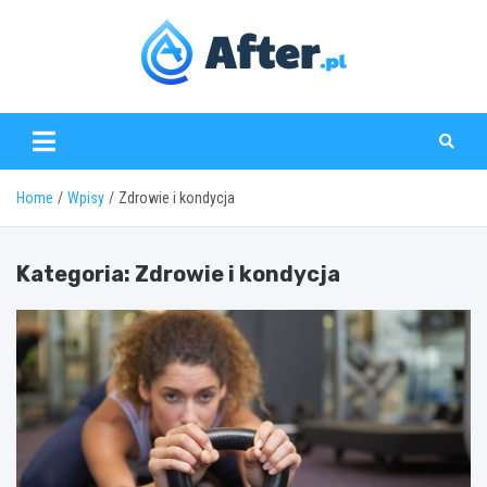
Skip
to
content
www.after.pl
Home
Wpisy
Zdrowie i kondycja
Kategoria:
Zdrowie i kondycja