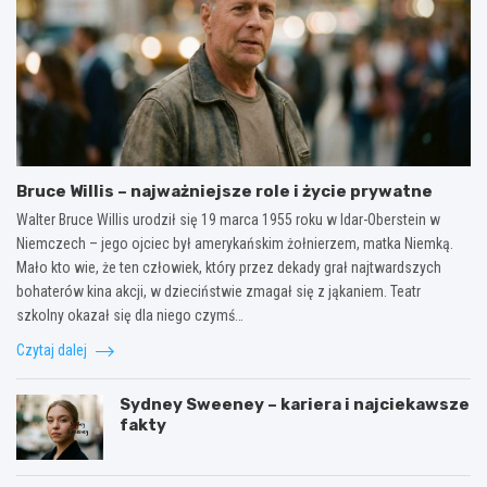
Bruce Willis – najważniejsze role i życie prywatne
Walter Bruce Willis urodził się 19 marca 1955 roku w Idar-Oberstein w
Niemczech – jego ojciec był amerykańskim żołnierzem, matka Niemką.
Mało kto wie, że ten człowiek, który przez dekady grał najtwardszych
bohaterów kina akcji, w dzieciństwie zmagał się z jąkaniem. Teatr
szkolny okazał się dla niego czymś…
Czytaj dalej
Sydney Sweeney – kariera i najciekawsze
fakty