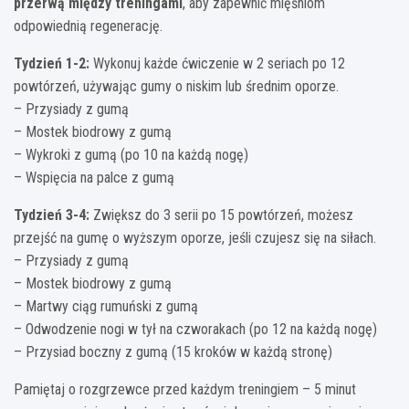
przerwą między treningami
, aby zapewnić mięśniom
odpowiednią regenerację.
Tydzień 1-2:
Wykonuj każde ćwiczenie w 2 seriach po 12
powtórzeń, używając gumy o niskim lub średnim oporze.
– Przysiady z gumą
– Mostek biodrowy z gumą
– Wykroki z gumą (po 10 na każdą nogę)
– Wspięcia na palce z gumą
Tydzień 3-4:
Zwiększ do 3 serii po 15 powtórzeń, możesz
przejść na gumę o wyższym oporze, jeśli czujesz się na siłach.
– Przysiady z gumą
– Mostek biodrowy z gumą
– Martwy ciąg rumuński z gumą
– Odwodzenie nogi w tył na czworakach (po 12 na każdą nogę)
– Przysiad boczny z gumą (15 kroków w każdą stronę)
Pamiętaj o rozgrzewce przed każdym treningiem – 5 minut