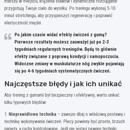
marszu w miejscu, krążenia stawów i dynamiczne rozciąganie
przygotują Twoje ciało do wysiłku. Po treningu wykonaj 5-10
minut stretchingu, aby przyspieszyć regenerację i poprawić
elastyczność mięśni.
Po jakim czasie widać efekty ćwiczeń z gumą?
Pierwsze rezultaty możesz zauważyć już po 2-3
tygodniach regularnych treningów. Będą to głównie
efekty związane z poprawą kondycji i samopoczucia.
Widoczne zmiany w muskulaturze nóg zwykle pojawiają
się po 4-6 tygodniach systematycznych ćwiczeń.
Najczęstsze błędy i jak ich unikać
Aby trening z gumami był bezpieczny i efektywny, warto unikać
kilku typowych błędów:
1.
Nieprawidłowa technika
– zawsze dbaj o właściwą postawę i
technikę wykonywania ćwiczeń. Plecy powinny być proste, brzuch
napięty, a ruchy kontrolowane. Jeśli nie jesteś pewien techniki,