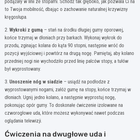
podążały w linii ze stopami. Schodź tak głęboko, jak pozwala Ci na
to Twoja mobilność, dbając o zachowanie naturalnej krzywizny
kręgosłupa.
2.
Wykroki z gumą
– stań na środku długiej gumy oporowej,
końce trzymaj w dłoniach przy barkach. Wykonaj wykrok do
przodu, zginając kolana do kąta 90 stopni, następnie wróć do
pozycji wyjściowej i powtórz na drugą nogę. Pamiętaj, aby kolano
przedniej nogi nie wychodziło przed linię palców stopy, a tułów
był wyprostowany.
3.
Unoszenie nóg w siadzie
– usiądź na podłodze z
wyprostowanymi nogami, załóż gumę na stopy, końce trzymaj w
dłoniach. Ugnij jedno kolano, a następnie wyprostuj nogę,
pokonując opór gumy. To doskonałe ćwiczenie izolowane na
czworogłowe uda, które możesz wykonywać nawet podczas
oglądania telewizji.
Ćwiczenia na dwugłowe uda i