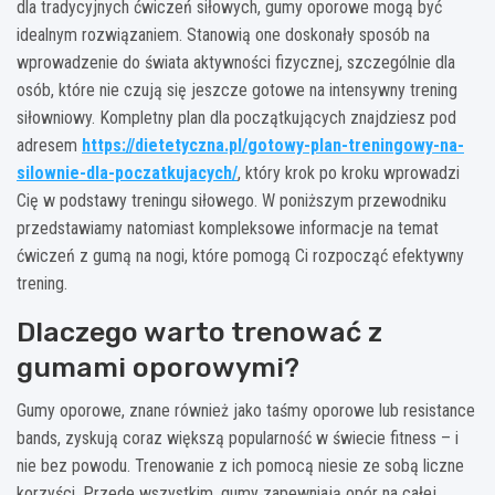
dla tradycyjnych ćwiczeń siłowych, gumy oporowe mogą być
idealnym rozwiązaniem. Stanowią one doskonały sposób na
wprowadzenie do świata aktywności fizycznej, szczególnie dla
osób, które nie czują się jeszcze gotowe na intensywny trening
siłowniowy. Kompletny plan dla początkujących znajdziesz pod
adresem
https://dietetyczna.pl/gotowy-plan-treningowy-na-
silownie-dla-poczatkujacych/
, który krok po kroku wprowadzi
Cię w podstawy treningu siłowego. W poniższym przewodniku
przedstawiamy natomiast kompleksowe informacje na temat
ćwiczeń z gumą na nogi, które pomogą Ci rozpocząć efektywny
trening.
Dlaczego warto trenować z
gumami oporowymi?
Gumy oporowe, znane również jako taśmy oporowe lub resistance
bands, zyskują coraz większą popularność w świecie fitness – i
nie bez powodu. Trenowanie z ich pomocą niesie ze sobą liczne
korzyści. Przede wszystkim, gumy zapewniają opór na całej