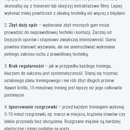
skonsultuj się z trenerem lub obejrzyj instruktażowe filmy. Lepiej
wykonać mniej powtórzeń z idealną techniką niż więcej z błędami.
2.
Zbyt duży opór
– wybieranie zbyt mocnych gum może
prowadzić do nieprawidłowej techniki i kontuzji. Zacznij od
lżejszych oporów i stopniowo zwiększaj intensywność. Guma
powinna stanowić wyzwanie, ale nie uniemożliwiać wykonania
pełnego zakresu ruchu z prawidłową techniką.
3.
Brak regularności
– jak w przypadku każdego treningu,
kluczem do sukcesu jest systematyczność. Staraj się trzymać
ustalonego planu treningowego i nie rób zbyt długich przerw.
Nawet krótki, 15-minutowy trening jest lepszy niż jego całkowite
pominięcie.
4.
Ignorowanie rozgrzewki
– przed każdym treningiem wykonaj
5-10 minut rozgrzewki, np. marsz w miejscu, krążenia stawów czy
lekkie przysiady bez obciążenia. Rozgrzane mięśnie są bardziej
elastyczne i mniej podatne na urazy.