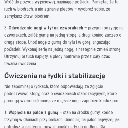
Wróć do pozycji wyjściowej, napinając pośladki. Pamiętaj, że to
ruch w biodrach, a nie zginanie pleców – wyobraź sobie, że
zamykasz drzwi biodrem.
3.
Odwodzenie nogi w tył na czworakach
– przyjmij pozycję na
czworakach, załóż gumę na jedną stopę, a drugi koniec zaczep o
drugą stopę. Unoś nogę z gumą do tyłu i w górę, angażując
pośladek. Wykonaj serię na jedną nogę, a następnie zmień stronę.
Utrzymuj brzuch napięty, a plecy neutralne przez cały czas
trwania ćwiczenia.
Ćwiczenia na łydki i stabilizację
Nie zapominaj o łydkach, które odpowiadają za zgięcie
podeszwowe stopy, oraz o ćwiczeniach stabilizacyjnych, które
pomogą wzmocnić mniejsze mięśnie nóg i zapobiec kontuzjom.
1.
Wspięcia na palce z gumą
– stań na środku gumy, końce
trzymaj w dłoniach przy barkach. Unieś się na palce najwyżej jak
potrafisz, a następnie powoli opuść pięty do podłogi. Dla