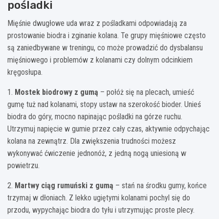
pośladki
Mięśnie dwugłowe uda wraz z pośladkami odpowiadają za
prostowanie biodra i zginanie kolana. Te grupy mięśniowe często
są zaniedbywane w treningu, co może prowadzić do dysbalansu
mięśniowego i problemów z kolanami czy dolnym odcinkiem
kręgosłupa.
1.
Mostek biodrowy z gumą
– połóż się na plecach, umieść
gumę tuż nad kolanami, stopy ustaw na szerokość bioder. Unieś
biodra do góry, mocno napinając pośladki na górze ruchu.
Utrzymuj napięcie w gumie przez cały czas, aktywnie odpychając
kolana na zewnątrz. Dla zwiększenia trudności możesz
wykonywać ćwiczenie jednonóż, z jedną nogą uniesioną w
powietrzu.
2.
Martwy ciąg rumuński z gumą
– stań na środku gumy, końce
trzymaj w dłoniach. Z lekko ugiętymi kolanami pochyl się do
przodu, wypychając biodra do tyłu i utrzymując proste plecy.