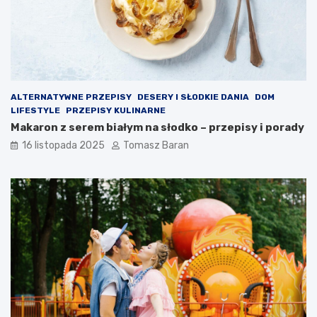
o
p
w
ó
o
w
t
?
n
ą
ALTERNATYWNE PRZEPISY
DESERY I SŁODKIE DANIA
DOM
LIFESTYLE
PRZEPISY KULINARNE
Makaron z serem białym na słodko – przepisy i porady
16 listopada 2025
Tomasz Baran