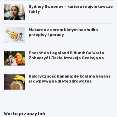
Sydney Sweeney – kariera i najciekawsze
fakty
Makaron z serem białym na słodko –
przepisy i porady
Podróż do Legoland Billund: Co Warto
Zobaczyć i Jakie Atrakcje Czekają na
Całą Rodzinę
Kaloryczność banana: ile kcal ma banan i
jak wpływa na dietę zdrowotną
K
D
a
i
l
p
o
y
r
ć
Warto przeczytać
y
w