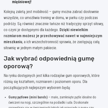
mięśniowej!
Kolejną zaletą jest mobilność – gumy można zabrać dosłownie
wszędzie, co umożliwia trening w domu, w parku czy podczas
podróży. Są również znacznie tańsze niż tradycyjny sprzęt siłowy,
co czyni je dostępnymi dla każdego.
Dzięki niewielkim
rozmiarom możesz je przechowywać nawet w najmniejszym
mieszkaniu
, a ich wszechstronność sprawia, że zastępują całą
siłownię w jednym małym pakiecie.
Jak wybrać odpowiednią gumę
oporową?
Na rynku dostępnych jest kilka rodzajów gum oporowych, które
różnią się kształtem, rozmiarem i poziomem oporu. Dla
początkujących najlepszym wyborem będą:
Gumy pętlowe (mini bands)
– małe, zamknięte pętle idealne do
ćwiczeń na nogi, szczególnie na pośladki i uda. Doskonale
sprawdzają się w ćwiczeniach takich jak przysiady z gumą czy