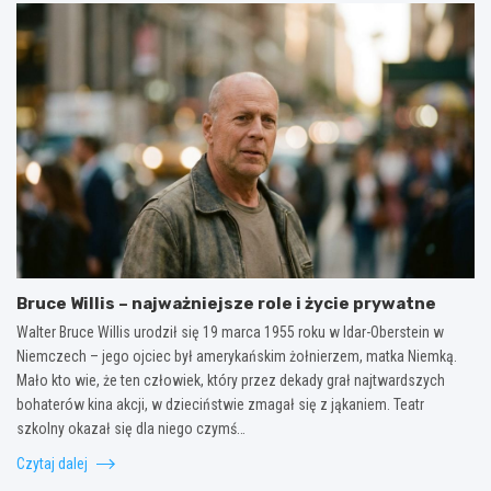
Bruce Willis – najważniejsze role i życie prywatne
Walter Bruce Willis urodził się 19 marca 1955 roku w Idar-Oberstein w
Niemczech – jego ojciec był amerykańskim żołnierzem, matka Niemką.
Mało kto wie, że ten człowiek, który przez dekady grał najtwardszych
bohaterów kina akcji, w dzieciństwie zmagał się z jąkaniem. Teatr
szkolny okazał się dla niego czymś…
Czytaj dalej