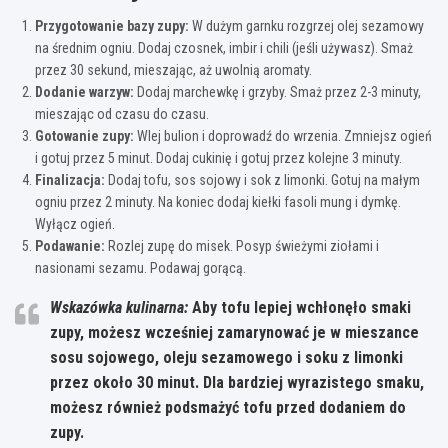
Przygotowanie bazy zupy:
W dużym garnku rozgrzej olej sezamowy
na średnim ogniu. Dodaj czosnek, imbir i chili (jeśli używasz). Smaż
przez 30 sekund, mieszając, aż uwolnią aromaty.
Dodanie warzyw:
Dodaj marchewkę i grzyby. Smaż przez 2-3 minuty,
mieszając od czasu do czasu.
Gotowanie zupy:
Wlej bulion i doprowadź do wrzenia. Zmniejsz ogień
i gotuj przez 5 minut. Dodaj cukinię i gotuj przez kolejne 3 minuty.
Finalizacja:
Dodaj tofu, sos sojowy i sok z limonki. Gotuj na małym
ogniu przez 2 minuty. Na koniec dodaj kiełki fasoli mung i dymkę.
Wyłącz ogień.
Podawanie:
Rozlej zupę do misek. Posyp świeżymi ziołami i
nasionami sezamu. Podawaj gorącą.
Wskazówka kulinarna:
Aby tofu lepiej wchłonęło smaki
zupy, możesz wcześniej zamarynować je w mieszance
sosu sojowego, oleju sezamowego i soku z limonki
przez około 30 minut. Dla bardziej wyrazistego smaku,
możesz również podsmażyć tofu przed dodaniem do
zupy.