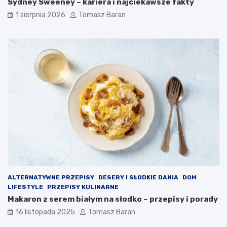
Sydney Sweeney – kariera i najciekawsze fakty
a
k
n
o
1 sierpnia 2026
Tomasz Baran
a
n
d
y
i
w
e
a
t
n
ę
i
z
a
d
d
r
i
o
p
w
ó
o
w
t
?
n
ą
ALTERNATYWNE PRZEPISY
DESERY I SŁODKIE DANIA
DOM
LIFESTYLE
PRZEPISY KULINARNE
Makaron z serem białym na słodko – przepisy i porady
16 listopada 2025
Tomasz Baran