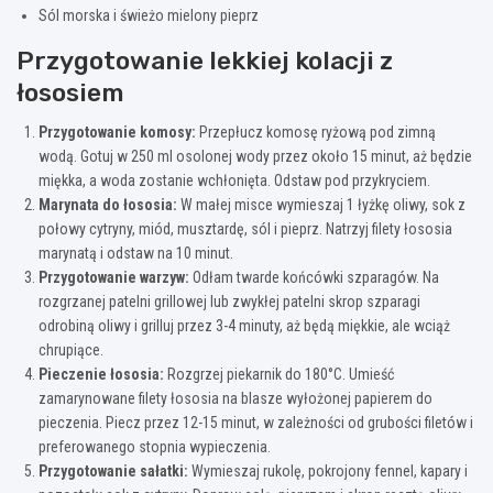
Sól morska i świeżo mielony pieprz
Przygotowanie lekkiej kolacji z
łososiem
Przygotowanie komosy:
Przepłucz komosę ryżową pod zimną
wodą. Gotuj w 250 ml osolonej wody przez około 15 minut, aż będzie
miękka, a woda zostanie wchłonięta. Odstaw pod przykryciem.
Marynata do łososia:
W małej misce wymieszaj 1 łyżkę oliwy, sok z
połowy cytryny, miód, musztardę, sól i pieprz. Natrzyj filety łososia
marynatą i odstaw na 10 minut.
Przygotowanie warzyw:
Odłam twarde końcówki szparagów. Na
rozgrzanej patelni grillowej lub zwykłej patelni skrop szparagi
odrobiną oliwy i grilluj przez 3-4 minuty, aż będą miękkie, ale wciąż
chrupiące.
Pieczenie łososia:
Rozgrzej piekarnik do 180°C. Umieść
zamarynowane filety łososia na blasze wyłożonej papierem do
pieczenia. Piecz przez 12-15 minut, w zależności od grubości filetów i
preferowanego stopnia wypieczenia.
Przygotowanie sałatki:
Wymieszaj rukolę, pokrojony fennel, kapary i