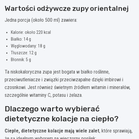
Wartości odżywcze zupy orientalnej
Jedna porcja (około 500 ml) zawiera:
Kalorie: około 220 kcal
Białko: 14 g
Węglowodany: 18 g
Tłuszcze: 12 g
Błonnik: 5 g
Ta niskokaloryczna zupa jest bogata w białko roślinne,
przeciwutleniacze i związki przeciwzapalne dzięki imbirowi i
czosnkowi. Jest również świetnym źródłem witamin i minerałów,
szczególnie witaminy C, potasu i żelaza.
Dlaczego warto wybierać
dietetyczne kolacje na ciepło?
Ciepłe, dietetyczne kolacje mają wiele zalet
, które sprawiają,
że są idealnym wyborem na wieczorny posiłek: