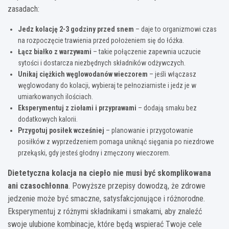
zasadach:
Jedz kolację 2-3 godziny przed snem
– daje to organizmowi czas
na rozpoczęcie trawienia przed położeniem się do łóżka.
Łącz białko z warzywami
– takie połączenie zapewnia uczucie
sytości i dostarcza niezbędnych składników odżywczych.
Unikaj ciężkich węglowodanów wieczorem
– jeśli włączasz
węglowodany do kolacji, wybieraj te pełnoziarniste i jedz je w
umiarkowanych ilościach.
Eksperymentuj z ziołami i przyprawami
– dodają smaku bez
dodatkowych kalorii.
Przygotuj posiłek wcześniej
– planowanie i przygotowanie
posiłków z wyprzedzeniem pomaga uniknąć sięgania po niezdrowe
przekąski, gdy jesteś głodny i zmęczony wieczorem.
Dietetyczna kolacja na ciepło nie musi być skomplikowana
ani czasochłonna
. Powyższe przepisy dowodzą, że zdrowe
jedzenie może być smaczne, satysfakcjonujące i różnorodne.
Eksperymentuj z różnymi składnikami i smakami, aby znaleźć
swoje ulubione kombinacje, które będą wspierać Twoje cele