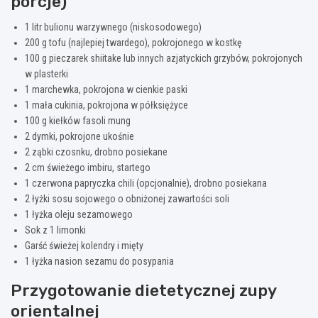
porcje)
1 litr bulionu warzywnego (niskosodowego)
200 g tofu (najlepiej twardego), pokrojonego w kostkę
100 g pieczarek shiitake lub innych azjatyckich grzybów, pokrojonych
w plasterki
1 marchewka, pokrojona w cienkie paski
1 mała cukinia, pokrojona w półksiężyce
100 g kiełków fasoli mung
2 dymki, pokrojone ukośnie
2 ząbki czosnku, drobno posiekane
2 cm świeżego imbiru, startego
1 czerwona papryczka chili (opcjonalnie), drobno posiekana
2 łyżki sosu sojowego o obniżonej zawartości soli
1 łyżka oleju sezamowego
Sok z 1 limonki
Garść świeżej kolendry i mięty
1 łyżka nasion sezamu do posypania
Przygotowanie dietetycznej zupy
orientalnej