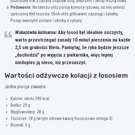
pozostały sok z cytryny. Dopraw solą, pieprzem i skrop resztą oliwy.
Podawanie:
Na talerzu ułóż porcję komosy ryżowej, na niej umieść
upieczony filet łososia. Obok ułóż grillowane szparagi i sałatkę.
Posyp świeżymi ziołami i skórką z cytryny.
Wskazówka kulinarna:
Aby łosoś był idealnie soczysty,
warto przestrzegać zasady 10 minut pieczenia na każde
2,5 cm grubości filetu
. Pamiętaj, że ryba będzie jeszcze
„dochodzić” po wyjęciu z piekarnika, więc lepiej
niedopiec ją nieco, niż przesuszyć.
Wartości odżywcze kolacji z łososiem
Jedna porcja zawiera:
Kalorie: około 390 kcal
Białko: 29 g
Węglowodany: 28 g
Tłuszcze: 18 g (w tym zdrowe kwasy tłuszczowe omega-3)
Błonnik: 5 g