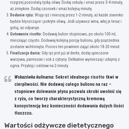
rozgrzej pozostałą łyżkę oliwy. Dodaj cebulę i smaż przez 3-4 minuty,
aż zmięknie. Dodaj czosnek i smaż kolejną minutę.
Dodanie ryżu:
Wsyp ryż i mieszaj przez 1-2 minuty, aż każde ziarenko
będzie błyszczące i pokryte oliwą. Jeśli używasz wina, wlej je teraz i
gotuj, aż odparuje.
Gotowanie risotto:
Dodawaj bulion stopniowo, po około 100 ml,
mieszając często. Dodawaj kolejną porcję bulionu, gdy poprzednia
zostanie wchłonięta. Proces ten powinien zająć około 18-20 minut.
Finalizacja dania:
Gdy ryż jest już al dente, dodaj upieczone
warzywa, parmezan i sok z cytryny. Delikatnie wymieszaj i zdejmij z
ognia. Przykryj i odstaw na 2 minuty.
Wskazówka kulinarna:
Sekret idealnego risotto tkwi w
cierpliwości
. Nie dodawaj całego bulionu na raz –
stopniowe dolewanie płynu pozwala skrobi uwolnić się
z ryżu, co tworzy charakterystyczną kremową
konsystencję bez konieczności dodawania dużych ilości
tłuszczu.
Wartości odżywcze dietetycznego