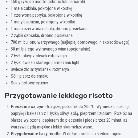
150 g ryżu do risotto (arborio lub carnaroli)
1 mała cukinia, pokrojona w kostkę
1 czerwona papryka, pokrojona w kostkę
1 mały bakłażan, pokrojony w kostkę
1 mała czerwona cebula, drobno posiekana
2 ząbki czosnku, drobno posiekane
700 ml bulionu warzywnego (najlepiej domowego, niskosodowego)
50 ml białego wytrawnego wina (opcjonalnie)
2 łyżki oliwy z oliwek extra virgin
2 łyżki świeżo startego parmezanu light
Świeże zioła: tymianek, rozmaryn
Sól i pieprz do smaku
Sok z połowy cytryny
Przygotowanie lekkiego risotto
Pieczenie warzyw:
Rozgrzej piekarnik do 200°C. Wymieszaj cukinię,
paprykę i bakłażan z 1 łyżką oliwy, solą, pieprzem i ziołami. Rozłóż na
blasze wyłożonej papierem do pieczenia i piecz przez 20 minut, aż
warzywa będą miękkie i lekko skarmelizowane.
Przygotowanie bazy risotto:
W dużym rondlu na średnim ogniu