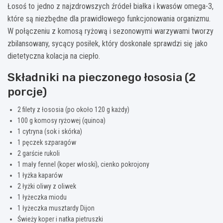
Łosoś to jedno z najzdrowszych źródeł białka i kwasów omega-3,
które są niezbędne dla prawidłowego funkcjonowania organizmu.
W połączeniu z komosą ryżową i sezonowymi warzywami tworzy
zbilansowany, sycący posiłek, który doskonale sprawdzi się jako
dietetyczna kolacja na ciepło.
Składniki na pieczonego łososia (2
porcje)
2 filety z łososia (po około 120 g każdy)
100 g komosy ryżowej (quinoa)
1 cytryna (sok i skórka)
1 pęczek szparagów
2 garście rukoli
1 mały fennel (koper włoski), cienko pokrojony
1 łyżka kaparów
2 łyżki oliwy z oliwek
1 łyżeczka miodu
1 łyżeczka musztardy Dijon
Świeży koper i natka pietruszki