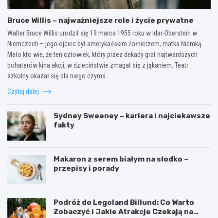
Bruce Willis – najważniejsze role i życie prywatne
Walter Bruce Willis urodził się 19 marca 1955 roku w Idar-Oberstein w
Niemczech – jego ojciec był amerykańskim żołnierzem, matka Niemką.
Mało kto wie, że ten człowiek, który przez dekady grał najtwardszych
bohaterów kina akcji, w dzieciństwie zmagał się z jąkaniem. Teatr
szkolny okazał się dla niego czymś…
Czytaj dalej
Sydney Sweeney – kariera i najciekawsze
fakty
Makaron z serem białym na słodko –
przepisy i porady
Podróż do Legoland Billund: Co Warto
Zobaczyć i Jakie Atrakcje Czekają na