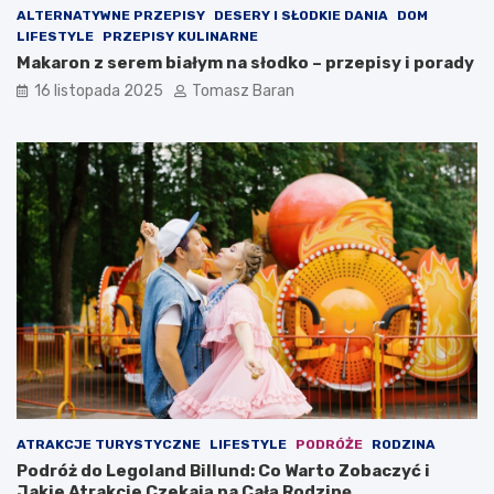
ALTERNATYWNE PRZEPISY
DESERY I SŁODKIE DANIA
DOM
LIFESTYLE
PRZEPISY KULINARNE
Makaron z serem białym na słodko – przepisy i porady
16 listopada 2025
Tomasz Baran
ATRAKCJE TURYSTYCZNE
LIFESTYLE
PODRÓŻE
RODZINA
Podróż do Legoland Billund: Co Warto Zobaczyć i
Jakie Atrakcje Czekają na Całą Rodzinę