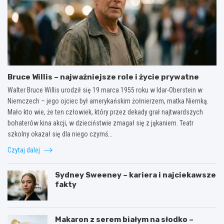
Bruce Willis – najważniejsze role i życie prywatne
Walter Bruce Willis urodził się 19 marca 1955 roku w Idar-Oberstein w
Niemczech – jego ojciec był amerykańskim żołnierzem, matka Niemką.
Mało kto wie, że ten człowiek, który przez dekady grał najtwardszych
bohaterów kina akcji, w dzieciństwie zmagał się z jąkaniem. Teatr
szkolny okazał się dla niego czymś…
Czytaj dalej
Sydney Sweeney – kariera i najciekawsze
fakty
Makaron z serem białym na słodko –