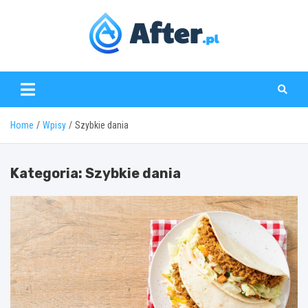
Skip
to
content
www.after.pl
Home
Wpisy
Szybkie dania
Kategoria:
Szybkie dania