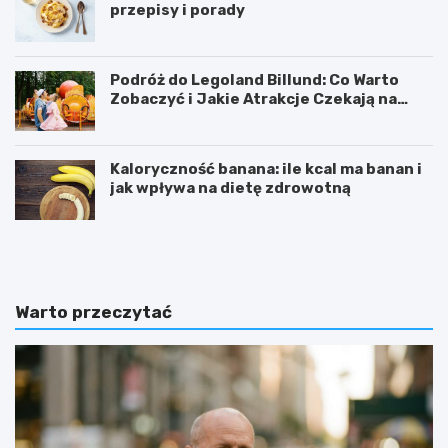
przepisy i porady
Podróż do Legoland Billund: Co Warto
Zobaczyć i Jakie Atrakcje Czekają na
Całą Rodzinę
Kaloryczność banana: ile kcal ma banan i
jak wpływa na dietę zdrowotną
K
D
a
i
l
p
o
y
r
ć
Warto przeczytać
y
w
c
i
z
c
n
z
o
e
ś
n
ć
i
b
e