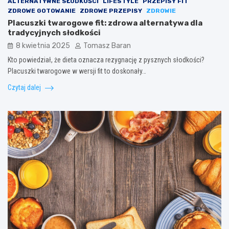
ALTERNATYWNE SŁODKOŚCI
LIFESTYLE
PRZEPISY FIT
ZDROWE GOTOWANIE
ZDROWE PRZEPISY
ZDROWIE
Placuszki twarogowe fit: zdrowa alternatywa dla
tradycyjnych słodkości
8 kwietnia 2025
Tomasz Baran
Kto powiedział, że dieta oznacza rezygnację z pysznych słodkości?
Placuszki twarogowe w wersji fit to doskonały…
Czytaj dalej