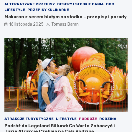
ALTERNATYWNE PRZEPISY
DESERY I SŁODKIE DANIA
DOM
LIFESTYLE
PRZEPISY KULINARNE
Makaron z serem białym na słodko – przepisy i porady
16 listopada 2025
Tomasz Baran
ATRAKCJE TURYSTYCZNE
LIFESTYLE
PODRÓŻE
RODZINA
Podróż do Legoland Billund: Co Warto Zobaczyć i
Jakie Atrakcje Czekają na Całą Rodzinę