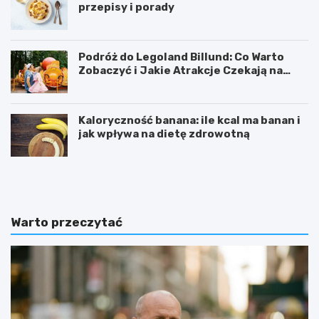
przepisy i porady
Podróż do Legoland Billund: Co Warto
Zobaczyć i Jakie Atrakcje Czekają na
Całą Rodzinę
Kaloryczność banana: ile kcal ma banan i
jak wpływa na dietę zdrowotną
K
D
a
i
l
p
o
y
r
ć
Warto przeczytać
y
w
c
i
z
c
n
z
o
e
ś
n
ć
i
b
e