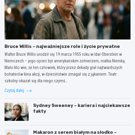
Bruce Willis – najważniejsze role i życie prywatne
Walter Bruce Willis urodził się 19 marca 1955 roku w Idar-Oberstein w
Niemczech – jego ojciec był amerykańskim żołnierzem, matka Niemką.
Mało kto wie, że ten człowiek, który przez dekady grał najtwardszych
bohaterów kina akcji, w dzieciństwie zmagał się z jąkaniem. Teatr
szkolny okazał się dla niego czymś…
Czytaj dalej
Sydney Sweeney – kariera i najciekawsze
fakty
Makaron z serem białym na słodko –