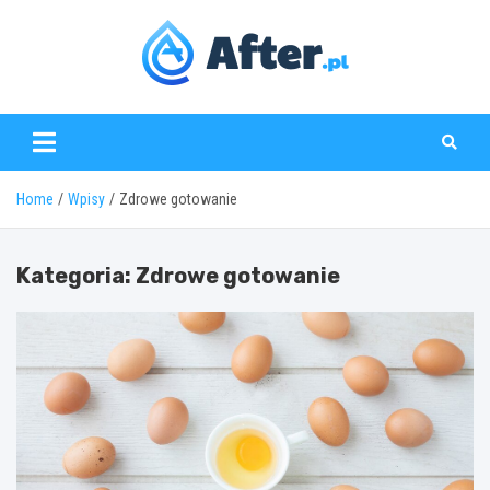
Skip
to
content
www.after.pl
Home
Wpisy
Zdrowe gotowanie
Kategoria:
Zdrowe gotowanie