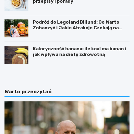
przepisy i porady
Podróż do Legoland Billund: Co Warto
Zobaczyć i Jakie Atrakcje Czekają na
Całą Rodzinę
Kaloryczność banana: ile kcal ma banan i
jak wpływa na dietę zdrowotną
K
D
a
i
l
p
o
y
r
ć
Warto przeczytać
y
w
c
i
z
c
n
z
o
e
ś
n
ć
i
b
e