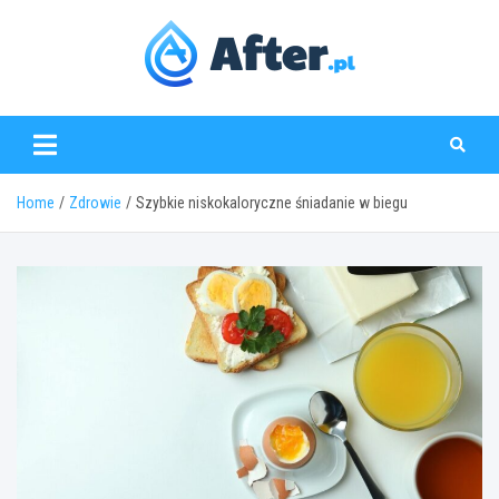
Skip
to
content
www.after.pl
Home
Zdrowie
Szybkie niskokaloryczne śniadanie w biegu