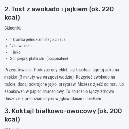
2. Tost z awokado i jajkiem (ok. 220
kcal)
Składniki:
1 kromka pełnoziarnistego chleba
1/4 awokado
1 jajko
Sól, pieprz, płatki chili (opcjonalnie)
Przygotowanie: Podczas gdy chleb się toastuje, ugotuj jajko na
miękko (3 minuty we wrzącej wodzie). Rozgnieć awokado na
toście, dodaj pokrojone jajko, przypraw. Możesz zjeść od razu lub
zapakować w papier śniadaniowy. To śniadanie łączy zdrowe
tłuszcze z pełnoziarnistymi węglowodanami i białkiem.
3. Koktajl białkowo-owocowy (ok. 200
kcal)