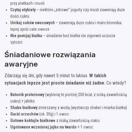
przy płatkach i musli
Czytaj etykiety
– niektóre „zdrowe” jogurty czy musli zawierają duże
ilości cukru
Unikaj soków owocowych
– zawierają dużo cukru i mało błonnika;
lepiej zjeść całe owoce
Nie pomijaj białka
– śniadanie bez białka nie zapewni uczucia
sytości
Śniadaniowe rozwiązania
awaryjne
Zdarzają się dni, gdy nawet 5 minut to luksus.
W takich
sytuacjach lepsze jest proste śniadanie niż żadne
. Co wtedy?
Batonik proteinowy
(wybieraj te poniżej 200 kcal, z niską zawartością
cukru) + jabłko
Shake białkowy
zmieszany z wodą (wystarczy shaker i miarka białka)
Garść orzechów
(ok. 30g) i 1 owoc
Gotowe koktajle białkowe
z niską zawartością cukru
Ugotowane wcześniej jajko na twardo
+ 1 owoc