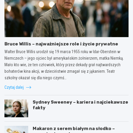
Bruce Willis – najważniejsze role i życie prywatne
Walter Bruce Willis urodził się 19 marca 1955 roku w Idar-Oberstein w
Niemczech – jego ojciec był amerykańskim żołnierzem, matka Niemką.
Mało kto wie, że ten człowiek, który przez dekady grał najtwardszych
bohaterów kina akcji, w dzieciństwie zmagał się z jąkaniem. Teatr
szkolny okazał się dla niego czymś…
Czytaj dalej
Sydney Sweeney – kariera i najciekawsze
fakty
Makaron z serem białym na słodko –