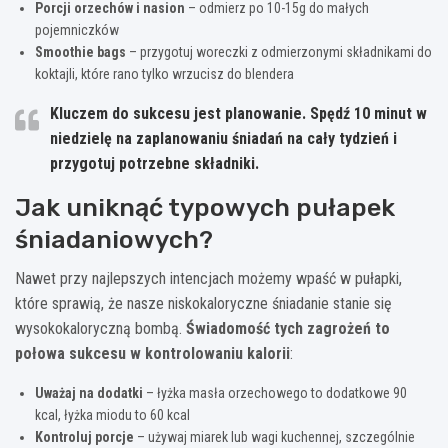
Porcji orzechów i nasion
– odmierz po 10-15g do małych
pojemniczków
Smoothie bags
– przygotuj woreczki z odmierzonymi składnikami do
koktajli, które rano tylko wrzucisz do blendera
Kluczem do sukcesu jest planowanie. Spędź 10 minut w
niedzielę na zaplanowaniu śniadań na cały tydzień i
przygotuj potrzebne składniki.
Jak uniknąć typowych pułapek
śniadaniowych?
Nawet przy najlepszych intencjach możemy wpaść w pułapki,
które sprawią, że nasze niskokaloryczne śniadanie stanie się
wysokokaloryczną bombą.
Świadomość tych zagrożeń to
połowa sukcesu w kontrolowaniu kalorii
:
Uważaj na dodatki
– łyżka masła orzechowego to dodatkowe 90
kcal, łyżka miodu to 60 kcal
Kontroluj porcje
– używaj miarek lub wagi kuchennej, szczególnie