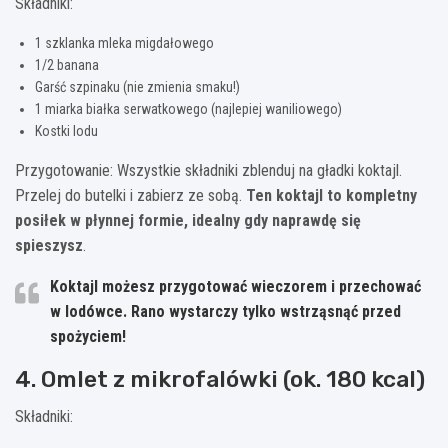
Składniki:
1 szklanka mleka migdałowego
1/2 banana
Garść szpinaku (nie zmienia smaku!)
1 miarka białka serwatkowego (najlepiej waniliowego)
Kostki lodu
Przygotowanie: Wszystkie składniki zblenduj na gładki koktajl.
Przelej do butelki i zabierz ze sobą.
Ten koktajl to kompletny
posiłek w płynnej formie, idealny gdy naprawdę się
spieszysz
.
Koktajl możesz przygotować wieczorem i przechować
w lodówce. Rano wystarczy tylko wstrząsnąć przed
spożyciem!
4. Omlet z mikrofalówki (ok. 180 kcal)
Składniki: