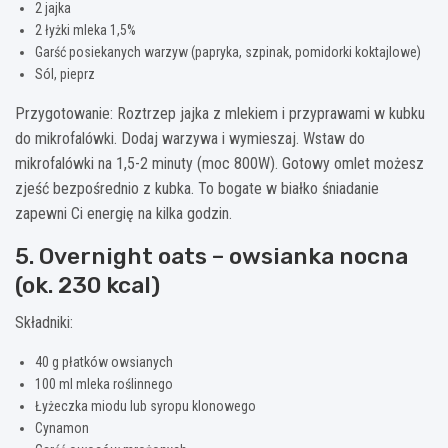
2 jajka
2 łyżki mleka 1,5%
Garść posiekanych warzyw (papryka, szpinak, pomidorki koktajlowe)
Sól, pieprz
Przygotowanie: Roztrzep jajka z mlekiem i przyprawami w kubku
do mikrofalówki. Dodaj warzywa i wymieszaj. Wstaw do
mikrofalówki na 1,5-2 minuty (moc 800W). Gotowy omlet możesz
zjeść bezpośrednio z kubka. To bogate w białko śniadanie
zapewni Ci energię na kilka godzin.
5. Overnight oats – owsianka nocna
(ok. 230 kcal)
Składniki:
40 g płatków owsianych
100 ml mleka roślinnego
Łyżeczka miodu lub syropu klonowego
Cynamon